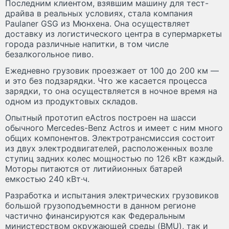
Последним клиентом, взявшим машину для тест-
драйва в реальных условиях, стала компания
Paulaner GSG из Мюнхена. Она осуществляет
доставку из логистического центра в супермаркеты
города различные напитки, в том числе
безалкогольное пиво.
Ежедневно грузовик проезжает от 100 до 200 км —
и это без подзарядки. Что же касается процесса
зарядки, то она осуществляется в ночное время на
одном из продуктовых складов.
Опытный прототип eActros построен на шасси
обычного Mercedes-Benz Actros и имеет с ним много
общих компонентов. Электротрансмиссия состоит
из двух электродвигателей, расположенных возле
ступиц задних колес мощностью по 126 кВт каждый.
Моторы питаются от литийионных батарей
емкостью 240 кВт·ч.
Разработка и испытания электрических грузовиков
большой грузоподъемности в данном регионе
частично финансируются как Федеральным
министерством окружающей среды (BMU), так и