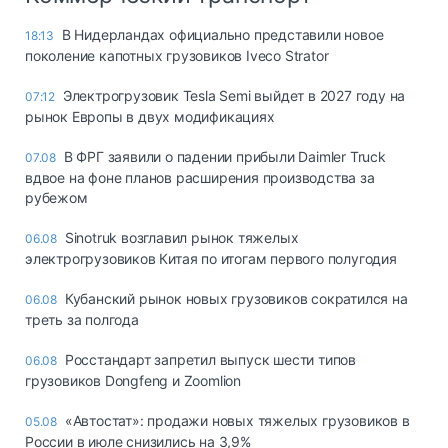
В Нидерландах официально представили новое
18:13
поколение капотных грузовиков Iveco Strator
Электрогрузовик Tesla Semi выйдет в 2027 году на
07:12
рынок Европы в двух модификациях
В ФРГ заявили о падении прибыли Daimler Truck
07.08
вдвое на фоне планов расширения производства за
рубежом
Sinotruk возглавил рынок тяжелых
06.08
электрогрузовиков Китая по итогам первого полугодия
Кубанский рынок новых грузовиков сократился на
06.08
треть за полгода
Росстандарт запретил выпуск шести типов
06.08
грузовиков Dongfeng и Zoomlion
«Автостат»: продажи новых тяжелых грузовиков в
05.08
России в июле снизились на 3,9%