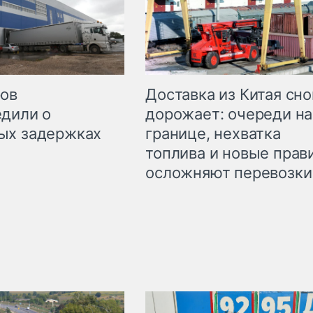
Доставка из Китая сно
ров
дорожает: очереди на
дили о
границе, нехватка
ых задержках
топлива и новые прав
осложняют перевозки