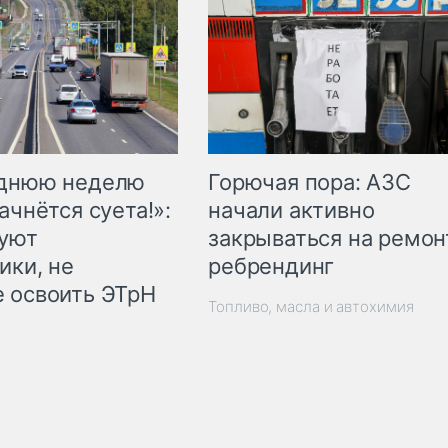
Горючая пора: АЗС
еднюю неделю
начали активно
ачнётся суета!»:
закрываться на ремон
куют
ребрендинг
ики, не
 освоить ЭТрН
Топливо, масла и автохимия