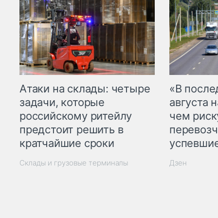
Атаки на склады: четыре
«В посл
задачи, которые
августа н
российскому ритейлу
чем рис
предстоит решить в
перевозч
кратчайшие сроки
успевшие
Склады и грузовые терминалы
Дзен