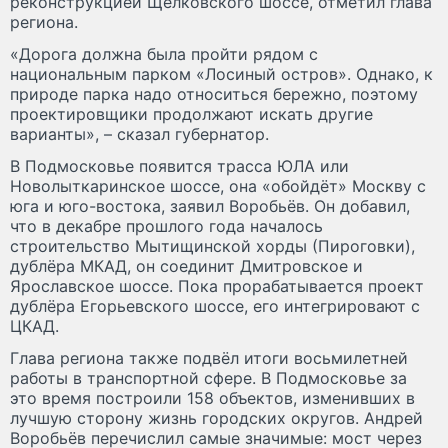
реконструкцией Щёлковского шоссе, отметил глава
региона.
«Дорога должна была пройти рядом с
национальным парком «Лосиный остров». Однако, к
природе парка надо относиться бережно, поэтому
проектировщики продолжают искать другие
варианты», – сказал губернатор.
В Подмосковье появится трасса ЮЛА или
Новолыткаринское шоссе, она «обойдёт» Москву с
юга и юго-востока, заявил Воробьёв. Он добавил,
что в декабре прошлого года началось
строительство Мытищинской хорды (Пироговки),
дублёра МКАД, он соединит Дмитровское и
Ярославское шоссе. Пока прорабатывается проект
дублёра Егорьевского шоссе, его интегрировают с
ЦКАД.
Глава региона также подвёл итоги восьмилетней
работы в транспортной сфере. В Подмосковье за
это время построили 158 объектов, изменивших в
лучшую сторону жизнь городских округов. Андрей
Воробьёв перечислил самые значимые: мост через