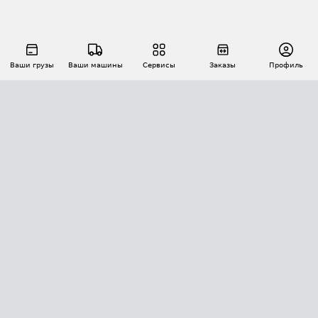
Ваши грузы
Ваши машины
Сервисы
Заказы
Профиль
АВТОМАТИЗАЦИЯ ПЕРЕВОЗОК
Площадки
Заказы
Торги
Тендеры
АТИ-Доки
GPS-мониторинг
АТИ Мессенджер
Цепочки грузов
API ATI.SU
ПОЛЕЗНОЕ
Расчет расстояний
БЕЗОПАСНОСТЬ
Академия ATI.SU
ATI.SU о безопасности
Звезды ATI.SU на вашем сайте
КОНТАКТЫ И ТАРИФЫ
Памятка по проверке контрагентов
Индекс ATI.SU FTL РФ