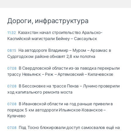
Дороги, инфраструктура
Казахстан начал строительство Аральско-
11:32
Каспийской магистрали Бейнеу – Саксаульск
На автодороге Владимир – Муром – Арзамас в
08:15
Судогодском районе обновят 2,8 км полотна
В Свердловской области из-за паводка перекрыли
07.08
трассу Невьянск – Реж – Артемовский – Килачевское
В Бессоновке на трассе Пенза – Лунино проверили
07.08
ход капитального ремонта моста
В Ивановской области на год раньше привели в
07.08
порядок 5 км автодороги Ильинское-Хованское –
Кулачево
Под Тосно блокировали доступ самосвалов ещё на
07.08