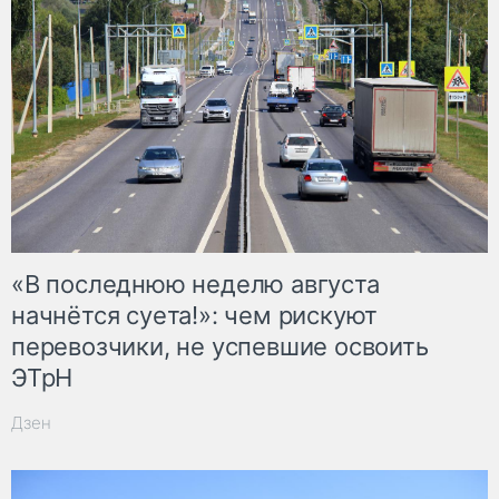
«В последнюю неделю августа
начнётся суета!»: чем рискуют
перевозчики, не успевшие освоить
ЭТрН
Дзен