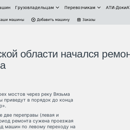
ашин
Грузовладельцам
Перевозчикам
АТИ-Доки
А
Ваши машины
Добавить машину
Заказы
ской области начался ремо
ма
рех мостов через реку Вязьма
ы приведут в порядок до конца
р».
е две переправы (левая и
ериод ремонта сужена проезжая
зд машин по левому переходу на