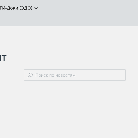
ТИ-Доки (ЭДО)
нт