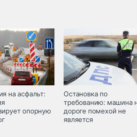
Остановка по
я на асфальт:
требованию: машина 
ия
дороге помехой не
зирует опорную
является
ог