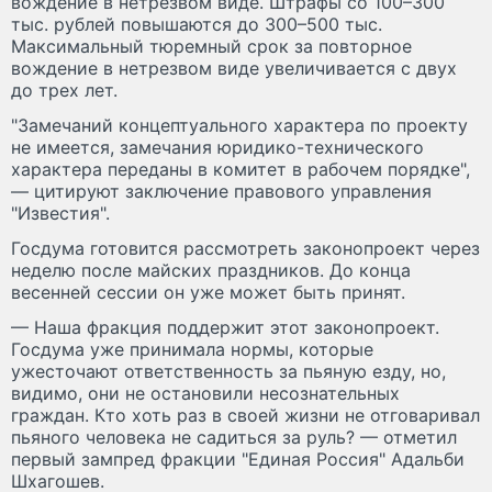
вождение в нетрезвом виде. Штрафы со 100–300
тыс. рублей повышаются до 300–500 тыс.
Максимальный тюремный срок за повторное
вождение в нетрезвом виде увеличивается с двух
до трех лет.
"Замечаний концептуального характера по проекту
не имеется, замечания юридико-технического
характера переданы в комитет в рабочем порядке",
— цитируют заключение правового управления
"Известия".
Госдума готовится рассмотреть законопроект через
неделю после майских праздников. До конца
весенней сессии он уже может быть принят.
— Наша фракция поддержит этот законопроект.
Госдума уже принимала нормы, которые
ужесточают ответственность за пьяную езду, но,
видимо, они не остановили несознательных
граждан. Кто хоть раз в своей жизни не отговаривал
пьяного человека не садиться за руль? — отметил
первый зампред фракции "Единая Россия" Адальби
Шхагошев.