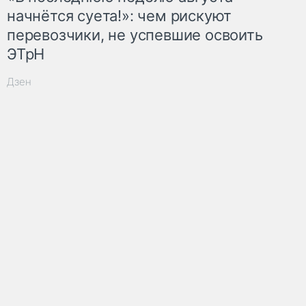
начнётся суета!»: чем рискуют
перевозчики, не успевшие освоить
ЭТрН
Дзен