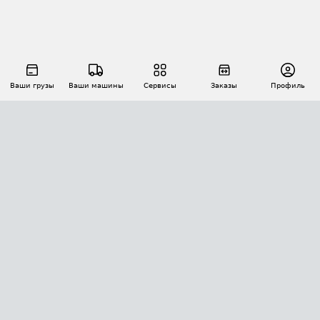
Ваши грузы
Ваши машины
Сервисы
Заказы
Профиль
АВТОМАТИЗАЦИЯ ПЕРЕВОЗОК
Площадки
Заказы
Торги
Тендеры
АТИ-Доки
GPS-мониторинг
АТИ Мессенджер
Цепочки грузов
API ATI.SU
ПОЛЕЗНОЕ
Расчет расстояний
БЕЗОПАСНОСТЬ
Академия ATI.SU
ATI.SU о безопасности
Звезды ATI.SU на вашем сайте