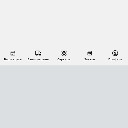
Ваши грузы
Ваши машины
Сервисы
Заказы
Профиль
АВТОМАТИЗАЦИЯ ПЕРЕВОЗОК
Площадки
Заказы
Торги
Тендеры
АТИ-Доки
GPS-мониторинг
АТИ Мессенджер
Цепочки грузов
API ATI.SU
ПОЛЕЗНОЕ