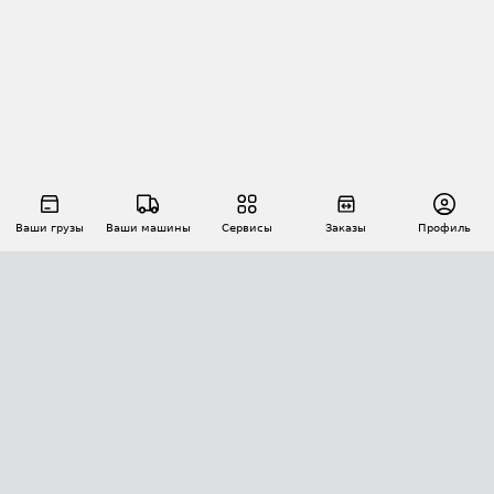
Ваши грузы
Ваши машины
Сервисы
Заказы
Профиль
АВТОМАТИЗАЦИЯ ПЕРЕВОЗОК
Площадки
Заказы
Торги
Тендеры
АТИ-Доки
GPS-мониторинг
АТИ Мессенджер
Цепочки грузов
API ATI.SU
ПОЛЕЗНОЕ