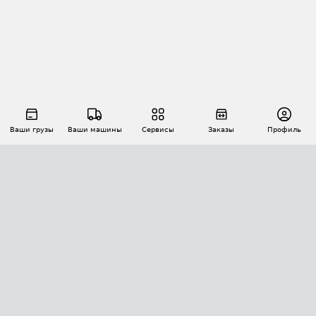
Ваши грузы
Ваши машины
Сервисы
Заказы
Профиль
АВТОМАТИЗАЦИЯ ПЕРЕВОЗОК
Площадки
Заказы
Торги
Тендеры
АТИ-Доки
GPS-мониторинг
АТИ Мессенджер
Цепочки грузов
API ATI.SU
ПОЛЕЗНОЕ