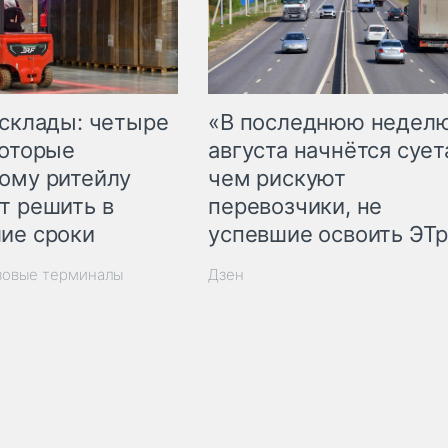
 склады: четыре
«В последнюю недел
которые
августа начнётся суета
ому ритейлу
чем рискуют
т решить в
перевозчики, не
ие сроки
успевшие освоить ЭТ
зовые терминалы
Дзен