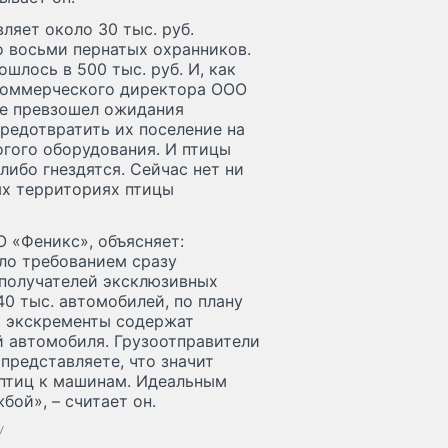
яет около 30 тыс. руб.
о восьми пернатых охранников.
лось в 500 тыс. руб. И, как
 коммерческого директора ООО
же превзошел ожидания
огого оборудования. И птицы
либо гнездятся. Сейчас нет ни
ных территориях птицы
 «Феникс», объясняет:
ло требованием сразу
ополучателей эксклюзивных
0 тыс. автомобилей, по плану
ьи экскременты содержат
й автомобиля. Грузоотправители
 птиц к машинам. Идеальным
ой», – считает он.
/