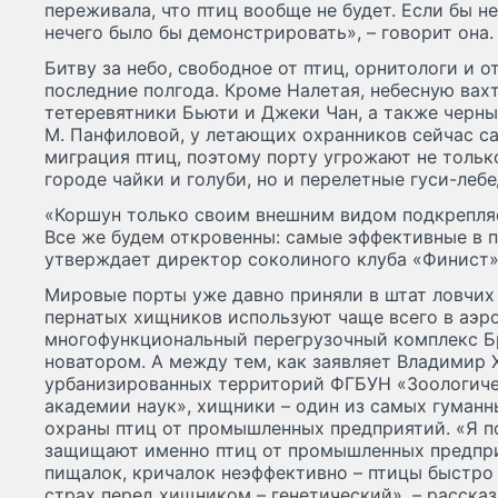
переживала, что птиц вообще не будет. Если бы не
нечего было бы демонстрировать», – говорит она.
Битву за небо, свободное от птиц, орнитологи и 
последние полгода. Кроме Налетая, небесную вах
тетеревятники Бьюти и Джеки Чан, а также черн
М. Панфиловой, у летающих охранников сейчас са
миграция птиц, поэтому порту угрожают не толь
городе чайки и голуби, но и перелетные гуси-лебе
«Коршун только своим внешним видом подкрепляе
Все же будем откровенны: самые эффективные в по
утверждает директор соколиного клуба «Финист»
Мировые порты уже давно приняли в штат ловчих 
пернатых хищников используют чаще всего в аэр
многофункциональный перегрузочный комплекс Б
новатором. А между тем, как заявляет Владимир 
урбанизированных территорий ФГБУН «Зоологиче
академии наук», хищники – один из самых гуман
охраны птиц от промышленных предприятий. «Я 
защищают именно птиц от промышленных предпри
пищалок, кричалок неэффективно – птицы быстро
страх перед хищником – генетический», – рассказ