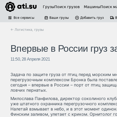
Грузы
Поиск грузов
Машины
Поиск м
Все сервисы
Ваши грузы
Добавить груз
← Логистика, грузы
Впервые в России груз 
11:50, 28 Апреля 2021
Задача по защите груза от птиц перед морским 
перегрузочным комплексом Бронка была поставле
сегодня – впервые в России – порт от птиц защищ
ловчих пернатых.
Милослава Панфилова, директор соколиного клуба
уже штатного охранника перегрузочного комплек
Налетай взмывает в небо, и в этот момент одино
Финским заливом, улетает с криком. Орнитолог г