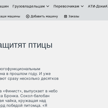
ашин
Грузовладельцам
Перевозчикам
АТИ-Доки
А
Ваши машины
Добавить машину
Заказы
защитят птицы
многофункциональным
на в прошлом году. И уже
ают сразу несколько десятков
 «Финист», выпускает в небо
са Бронка. Сокол-балобан
кая чайка, кружащая над
орд победой питомца. «Я