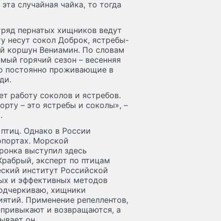
 эта случайная чайка, то тогда
отряд пернатых хищников ведут
ту несут сокол Доброк, ястребы-
ый коршун Вениамин. По словам
мый горячий сезон – весенняя
ко постоянно проживающие в
ди.
т работу соколов и ястребов.
рту – это ястребы и соколы», –
.
птиц. Однако в России
опортах. Морской
ронка выступил здесь
Храбрый, эксперт по птицам
ский институт Российской
ных и эффективных методов
подчеркиваю, хищники
ятий. Применение репеллентов,
 привыкают и возвращаются, а
ывает он.