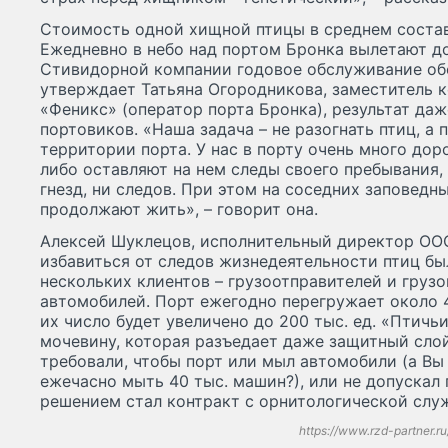
Стоимость одной хищной птицы в среднем составл
Ежедневно в небо над портом Бронка вылетают д
Стивидорной компании годовое обслуживание обош
утверждает Татьяна Огородникова, заместитель
«Феникс» (оператор порта Бронка), результат да
портовиков. «Наша задача – не разогнать птиц, а предотвратить их поселение на
территории порта. У нас в порту очень много дор
либо оставляют на нем следы своего пребывания, 
гнезд, ни следов. При этом на соседних заповед
продолжают жить», – говорит она.
Алексей Шуклецов, исполнительный директор ООО
избавиться от следов жизнедеятельности птиц бы
нескольких клиентов – грузоотправителей и груз
автомобилей. Порт ежегодно перегружает около 4
их число будет увеличено до 200 тыс. ед. «Птич
мочевину, которая разъедает даже защитный сло
требовали, чтобы порт или мыл автомобили (а Вы представляете, что значит
ежечасно мыть 40 тыс. машин?), или не допускал
решением стал контракт с орнитологической служб
https://www.rzd-partner.ru