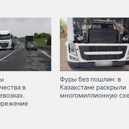
мы
Фуры без пошлин: в
чества в
Казахстане раскрыли
евозках.
многомиллионную сх
ережение