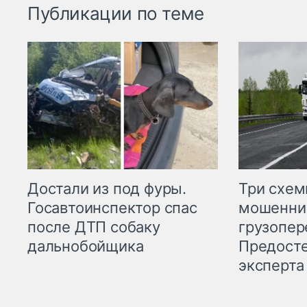
Публикации по теме
Три схе
Достали из под фуры.
мошенни
Госавтоинспектор спас
грузопер
после ДТП собаку
Предост
дальнобойщика
эксперта