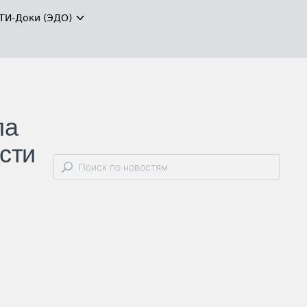
ТИ-Доки (ЭДО)
ла
сти