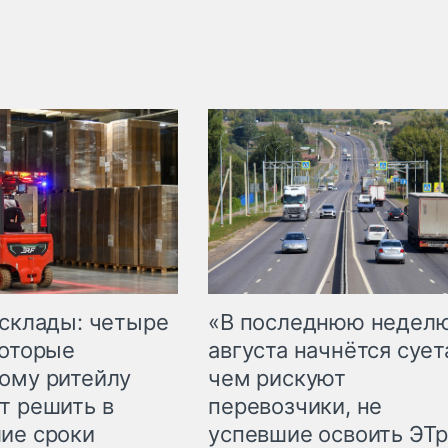
 склады: четыре
«В последнюю недел
которые
августа начнётся суета
ому ритейлу
чем рискуют
т решить в
перевозчики, не
ие сроки
успевшие освоить ЭТ