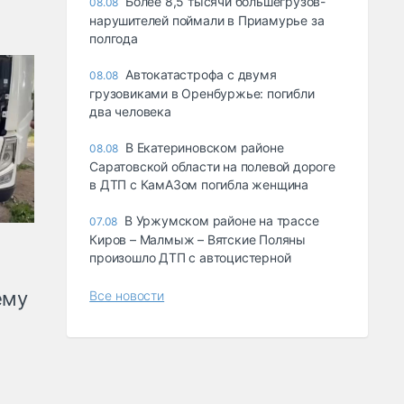
Более 8,5 тысячи большегрузов-
08.08
нарушителей поймали в Приамурье за
полгода
Автокатастрофа с двумя
08.08
грузовиками в Оренбуржье: погибли
два человека
В Екатериновском районе
08.08
Саратовской области на полевой дороге
в ДТП с КамАЗом погибла женщина
В Уржумском районе на трассе
07.08
Киров – Малмыж – Вятские Поляны
произошло ДТП с автоцистерной
ему
Все новости