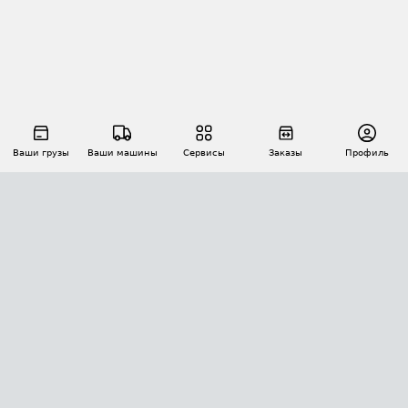
Ваши грузы
Ваши машины
Сервисы
Заказы
Профиль
АВТОМАТИЗАЦИЯ ПЕРЕВОЗОК
Площадки
Заказы
Торги
Тендеры
АТИ-Доки
GPS-мониторинг
АТИ Мессенджер
Цепочки грузов
API ATI.SU
ПОЛЕЗНОЕ
Расчет расстояний