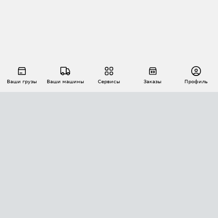
Ваши грузы
Ваши машины
Сервисы
Заказы
Профиль
АВТОМАТИЗАЦИЯ ПЕРЕВОЗОК
Площадки
Заказы
Торги
Тендеры
АТИ-Доки
GPS-мониторинг
АТИ Мессенджер
Цепочки грузов
API ATI.SU
ПОЛЕЗНОЕ
Расчет расстояний