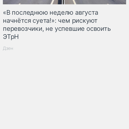
«В последнюю неделю августа
начнётся суета!»: чем рискуют
перевозчики, не успевшие освоить
ЭТрН
Дзен