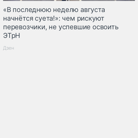
«В последнюю неделю августа
начнётся суета!»: чем рискуют
перевозчики, не успевшие освоить
ЭТрН
Дзен