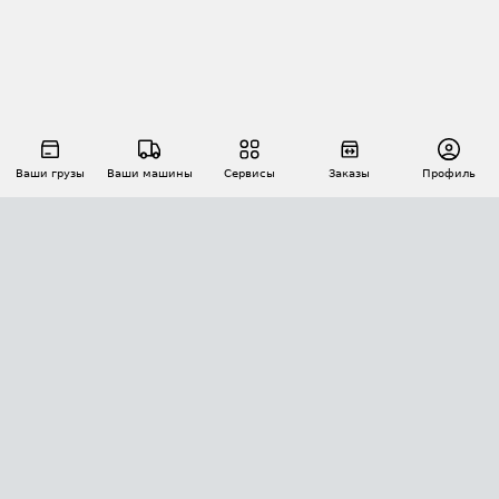
Ваши грузы
Ваши машины
Сервисы
Заказы
Профиль
АВТОМАТИЗАЦИЯ ПЕРЕВОЗОК
Площадки
Заказы
Торги
Тендеры
АТИ-Доки
GPS-мониторинг
АТИ Мессенджер
Цепочки грузов
API ATI.SU
ПОЛЕЗНОЕ
Расчет расстояний
БЕЗОПАСНОСТЬ