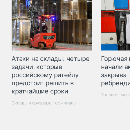
Горючая 
Атаки на склады: четыре
начали а
задачи, которые
закрыват
российскому ритейлу
ребренд
предстоит решить в
кратчайшие сроки
Топливо, мас
Склады и грузовые терминалы