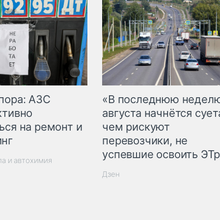
пора: АЗС
«В последнюю недел
ктивно
августа начнётся суета
ься на ремонт и
чем рискуют
инг
перевозчики, не
успевшие освоить ЭТ
ла и автохимия
Дзен