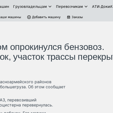
ашин
Грузовладельцам
Перевозчикам
АТИ-Доки
А
Ваши машины
Добавить машину
Заказы
м опрокинулся бензовоз.
ок, участок трассы перекры
Красноармейского районов
большегруза. Об этом сообщает
мАЗ, перевозивший
тоцистерна перевернулась.