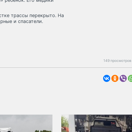
» ребенок. Его медики
стке трассы перекрыто. На
рные и спасатели.
149 просмотров 