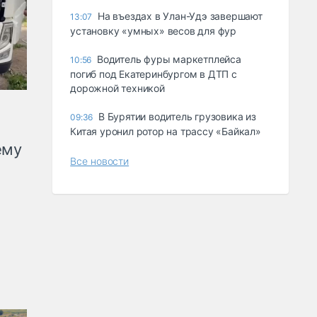
Ha въeздax в Улaн-Удэ зaвepшaют
13:07
ycтaнoвкy «yмныx» вecoв для фyp
Водитель фуры маркетплейса
10:56
погиб под Екатеринбургом в ДТП с
дорожной техникой
В Бурятии водитель грузовика из
09:36
Китая уронил ротор на трассу «Байкал»
ему
Все новости