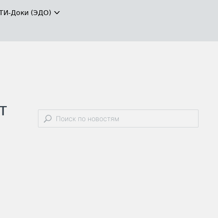
ТИ-Доки (ЭДО)
т