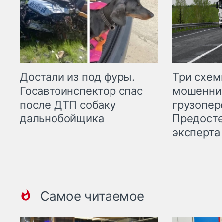
Три схе
Достали из под фуры.
мошенни
Госавтоинспектор спас
грузопер
после ДТП собаку
Предост
дальнобойщика
эксперта
Самое читаемое