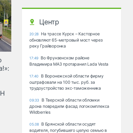
Центр
На трассе Курск – Касторное
20:28
обновляют 65-метровый мост через
реку Грайворонка
Во Фрунзенском районе
17:49
ю
Владимира МАЗ протаранил Lada Vesta
!»:
В Воронежской области фирму
17:40
оштрафовали на 100 тыс. руб. за
трудоустройство экс-таможенника
рН
В Тверской области обломки
09:33
дрона повредили фасад логокомплекса
Wildberries
В Брянской области осудят
05.08
водителя, погубившего целую семью в