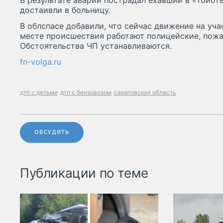
В результате аварии пострадал ехавший в «Тойоте
достаивли в больницу.
В облспасе добавили, что сейчас движение на уча
месте происшествия работают полицейские, пожа
Обстоятельства ЧП устанавливаются.
fn-volga.ru
дтп с детьми
дтп с бензовозом
саратовская область
ОБСУДИТЬ
Публикации по теме