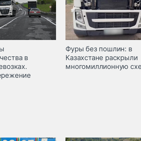
мы
Фуры без пошлин: в
чества в
Казахстане раскрыли
евозках.
многомиллионную сх
ережение