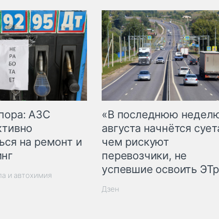
пора: АЗС
«В последнюю недел
ктивно
августа начнётся суета
ься на ремонт и
чем рискуют
инг
перевозчики, не
успевшие освоить ЭТ
ла и автохимия
Дзен