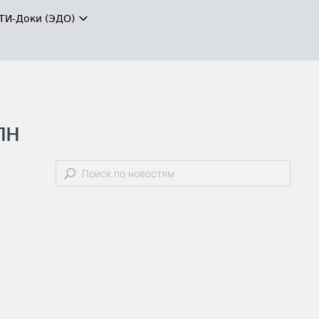
ТИ-Доки (ЭДО)
лн