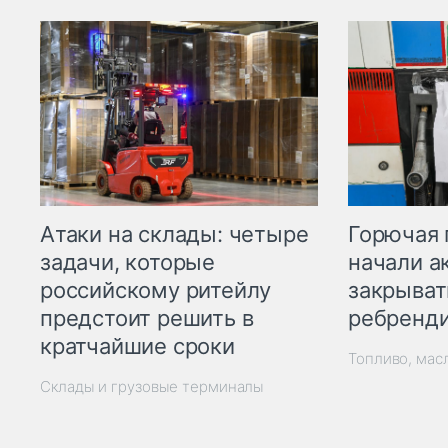
Горючая 
Атаки на склады: четыре
начали а
задачи, которые
закрыват
российскому ритейлу
ребренд
предстоит решить в
кратчайшие сроки
Топливо, мас
Склады и грузовые терминалы