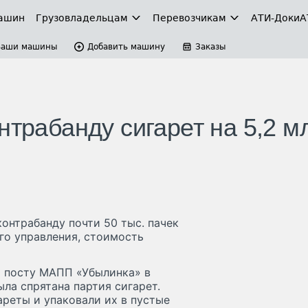
ашин
Грузовладельцам
Перевозчикам
АТИ-Доки
А
Ваши машины
Добавить машину
Заказы
нтрабанду сигарет на 5,2 м
онтрабанду почти 50 тыс. пачек
го управления, стоимость
 посту МАПП «Убылинка» в
ла спрятана партия сигарет.
реты и упаковали их в пустые