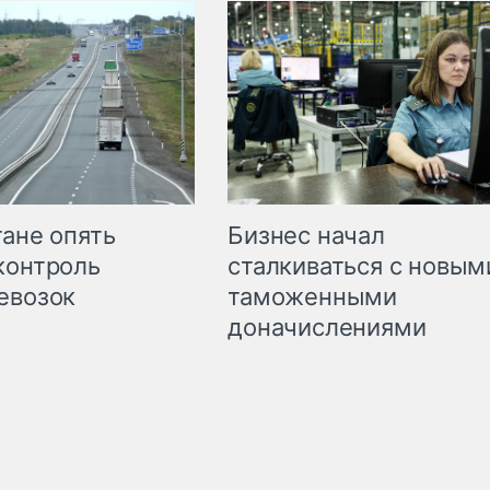
Бизнес начал
тане опять
сталкиваться с новым
контроль
таможенными
евозок
доначислениями