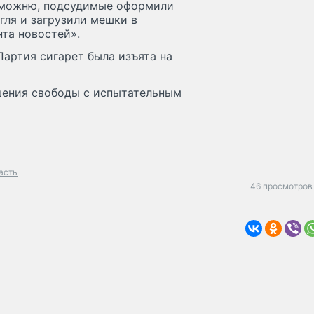
аможню, подсудимые оформили
гля и загрузили мешки в
нта новостей».
Партия сигарет была изъята на
шения свободы с испытательным
асть
46 просмотров 