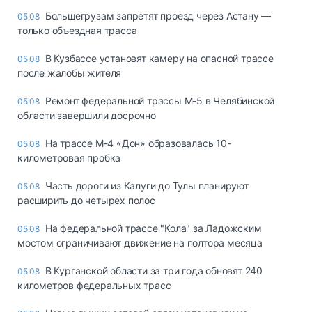
Большегрузам запретят проезд через Астану —
05.08
только объездная трасса
В Кузбассе установят камеру на опасной трассе
05.08
после жалобы жителя
Ремонт федеральной трассы М-5 в Челябинской
05.08
области завершили досрочно
На трассе М-4 «Дон» образовалась 10-
05.08
километровая пробка
Часть дороги из Калуги до Тулы планируют
05.08
расширить до четырех полос
На федеральной трассе "Кола" за Ладожским
05.08
мостом ограничивают движение на полтора месяца
В Курганской области за три года обновят 240
05.08
километров федеральных трасс