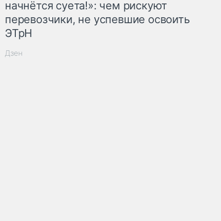
начнётся суета!»: чем рискуют
перевозчики, не успевшие освоить
ЭТрН
Дзен