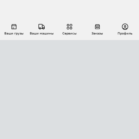
Ваши грузы
Ваши машины
Сервисы
Заказы
Профиль
АВТОМАТИЗАЦИЯ ПЕРЕВОЗОК
Площадки
Заказы
Торги
Тендеры
АТИ-Доки
GPS-мониторинг
АТИ Мессенджер
Цепочки грузов
API ATI.SU
ПОЛЕЗНОЕ
Расчет расстояний
БЕЗОПАСНОСТЬ
Академия ATI.SU
ATI.SU о безопасности
Звезды ATI.SU на вашем сайте
КОНТАКТЫ И ТАРИФЫ