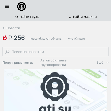
Найти грузы
Найти машины
← Новости
р-256
новосибирская область
чуйский тракт
дтп с погибшими
Автомобильные
Популярные темы:
Ещё
грузоперевозки
Региональная
логистика
ЭДО, ИТ в
логистике
Дороги,
инфраструктура