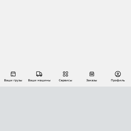
Ваши грузы
Ваши машины
Сервисы
Заказы
Профиль
АВТОМАТИЗАЦИЯ ПЕРЕВОЗОК
Площадки
Заказы
Торги
Тендеры
АТИ-Доки
GPS-мониторинг
АТИ Мессенджер
Цепочки грузов