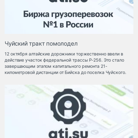
Логистика, грузы
Негабаритные и
опасные грузы
Безопасность и
страхование
Чуйский тракт помолодел
Таможня и ВЭД
12 октября алтайские дорожники торжественно ввели в
Склады и
действие участок федеральной трассы Р-256. Это стало
грузовые
завершающим этапом капитального ремонта 21-
терминалы
километровой дистанции от Бийска до поселка Чуйского.
Коммерческий
транспорт
Спецтехника
Автосервис,
запчасти, шины
Топливо, масла и
Дзен
автохимия