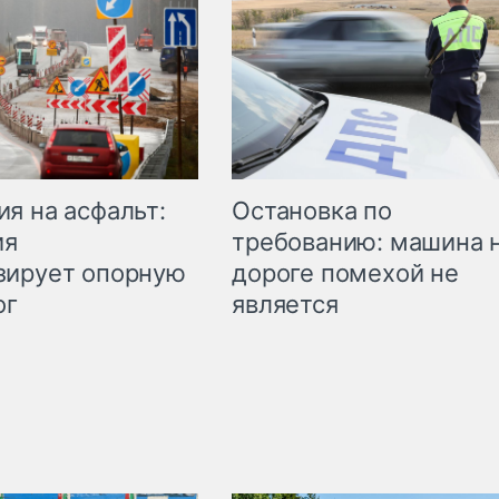
Остановка по
я на асфальт:
требованию: машина 
ия
дороге помехой не
зирует опорную
является
ог