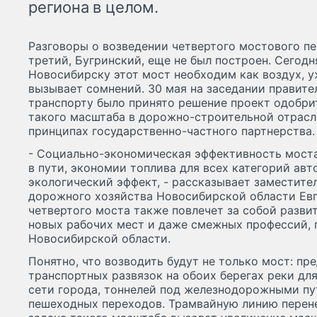
региона в целом.
Разговоры о возведении четвертого мостового пе
третий, Бугринский, еще не был построен. Сегодн
Новосибирску этот мост необходим как воздух, у
вызывает сомнений. 30 мая на заседании правит
транспорту было принято решение проект одобрит
такого масштаба в дорожно-строительной отрасл
принципах государственно-частного партнерства.
- Социально-экономическая эффективность моста
в пути, экономии топлива для всех категорий ав
экологический эффект, - рассказывает заместите
дорожного хозяйства Новосибирской области Евг
четвертого моста также повлечет за собой разви
новых рабочих мест и даже смежных профессий, 
Новосибирской области.
Понятно, что возводить будут не только мост: п
транспортных развязок на обоих берегах реки дл
сети города, тоннелей под железнодорожными пу
пешеходных переходов. Трамвайную линию перенес