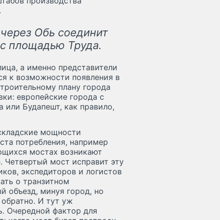
штабов производства
.
 через Обь соединит
с площадью Труда.
лица, а именно представители
ся к возможности появления в
строительному плану города
ки: европейские города с
 или Будапешт, как правило,
е складские мощности
ста потребления, например
еющихся мостах возникают
. Четвертый мост исправит эту
иков, экспедиторов и логистов
ать о транзитном
й объезд, минуя город, но
 обратно. И тут уж
ь. Очередной фактор для