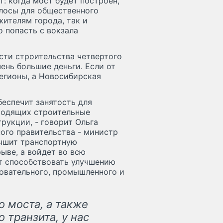
: когда мост будет построен,
олосы для общественного
жителям города, так и
 попасть с вокзала
сти строительства четвертого
ень большие деньги. Если от
регионы, а Новосибирская
еспечит занятость для
водящих строительные
рукции, - говорит Ольга
ого правительства - министр
учшит транспортную
рыве, а войдет во всю
ет способствовать улучшению
овательного, промышленного и
о моста, а также
 транзита, у нас