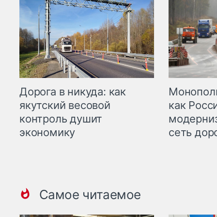
Дорога в никуда: как
Монополи
якутский весовой
как Росс
контроль душит
модерни
экономику
сеть дор
Самое читаемое