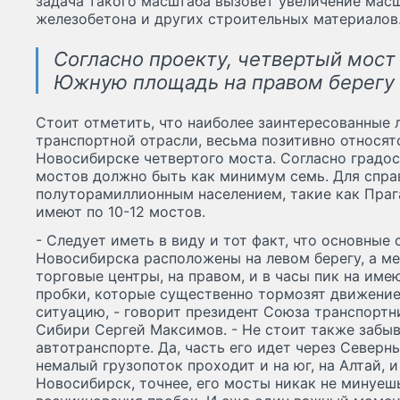
задача такого масштаба вызовет увеличение мас
железобетона и других строительных материалов
Согласно проекту, четвертый мост
Южную площадь на правом берегу 
Стоит отметить, что наиболее заинтересованные 
транспортной отрасли, весьма позитивно относят
Новосибирске четвертого моста. Согласно градо
мостов должно быть как минимум семь. Для справ
полуторамиллионным населением, такие как Прага
имеют по 10-12 мостов.
- Следует иметь в виду и тот факт, что основны
Новосибирска расположены на левом берегу, а ме
торговые центры, на правом, и в часы пик на им
пробки, которые существенно тормозят движение
ситуацию, - говорит президент Союза транспортн
Сибири Сергей Максимов. - Не стоит также забыв
автотранспорте. Да, часть его идет через Северны
немалый грузопоток проходит и на юг, на Алтай, и
Новосибирск, точнее, его мосты никак не минуеш