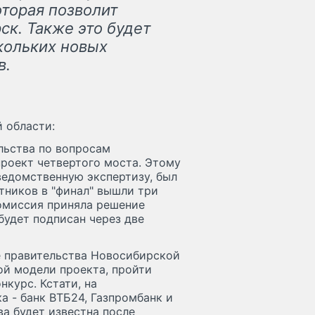
оторая позволит
ск.
Также это будет
кольких новых
в.
 области:
льства по вопросам
проект четвертого моста. Этому
ведомственную экспертизу, был
тников в "финал" вышли три
комиссия приняла решение
будет подписан через две
е правительства Новосибирской
й модели проекта, пройти
нкурс. Кстати, на
а - банк ВТБ24, Газпромбанк и
ва будет известна после