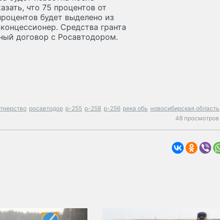
зать, что 75 процентов от
процентов будет выделено из
концессионер. Средства гранта
ьный договор с Росавтодором.
ртнерство
росавтодор
р-255
р-258
р-256
река обь
новосибирская область
48 просмотров 