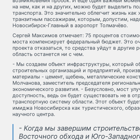
возникновения пробок. И еще один важный момент
на нем, как и на других, можно будет выделить п
транспорта. Это значительно облегчит жизнь как 
транзитным пассажирам, которым, допустим, надо
Новосибирск-Главный в аэропорт Толмачёво.
Сергей Максимов отмечает: 75 процентов стоимо
моста компенсирует федеральный бюджет. Это оч
проекта отказаться, то средства уйдут в другие 
область останется ни с чем.
- Мы создаем объект инфраструктуры, который об
строительных организаций и предприятий, произ
материалы - цемент, щебень, металлические конст
Молчанова, заместитель председателя региональн
экономического развития. - Безусловно, мост ул
доступность, ведь он будет существовать не в от
транспортную систему области. Этот объект буд
имиджа Новосибирска как туристического, образ
научного центра.
- Когда мы завершим строительств
Восточного обхода и Юго-Западного