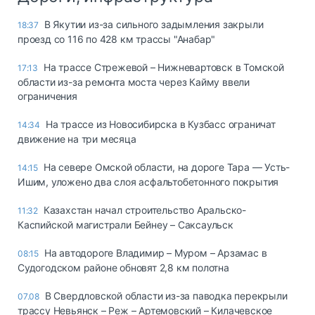
В Якутии из-за сильного задымления закрыли
18:37
проезд со 116 по 428 км трассы "Анабар"
На трассе Стрежевой – Нижневартовск в Томской
17:13
области из-за ремонта моста через Кайму ввели
ограничения
На трассе из Новосибирска в Кузбасс ограничат
14:34
движение на три месяца
На севере Омской области, на дороге Тара — Усть-
14:15
Ишим, уложено два слоя асфальтобетонного покрытия
Казахстан начал строительство Аральско-
11:32
Каспийской магистрали Бейнеу – Саксаульск
На автодороге Владимир – Муром – Арзамас в
08:15
Судогодском районе обновят 2,8 км полотна
В Свердловской области из-за паводка перекрыли
07.08
трассу Невьянск – Реж – Артемовский – Килачевское