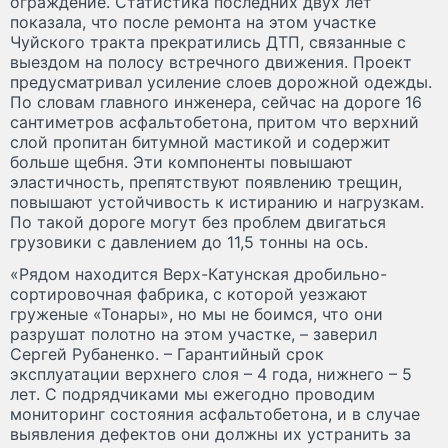
ограждение. Статистика последних двух лет
показала, что после ремонта на этом участке
Чуйского тракта прекратились ДТП, связанные с
выездом на полосу встречного движения. Проект
предусматривал усиление слоев дорожной одежды.
По словам главного инженера, сейчас на дороге 16
сантиметров асфальтобетона, притом что верхний
слой пропитан битумной мастикой и содержит
больше щебня. Эти компоненты повышают
эластичность, препятствуют появлению трещин,
повышают устойчивость к истиранию и нагрузкам.
По такой дороге могут без проблем двигаться
грузовики с давлением до 11,5 тонны на ось.
«Рядом находится Верх-Катунская дробильно-
сортировочная фабрика, с которой уезжают
груженые «Тонары», но мы не боимся, что они
разрушат полотно на этом участке, – заверил
Сергей Рубаненко. – Гарантийный срок
эксплуатации верхнего слоя – 4 года, нижнего – 5
лет. С подрядчиками мы ежегодно проводим
мониторинг состояния асфальтобетона, и в случае
выявления дефектов они должны их устранить за