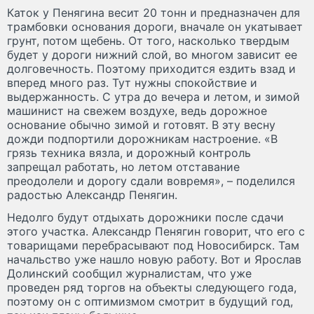
Каток у Пенягина весит 20 тонн и предназначен для
трамбовки основания дороги, вначале он укатывает
грунт, потом щебень. От того, насколько твердым
будет у дороги нижний слой, во многом зависит ее
долговечность. Поэтому приходится ездить взад и
вперед много раз. Тут нужны спокойствие и
выдержанность. С утра до вечера и летом, и зимой
машинист на свежем воздухе, ведь дорожное
основание обычно зимой и готовят. В эту весну
дожди подпортили дорожникам настроение. «В
грязь техника вязла, и дорожный контроль
запрещал работать, но летом отставание
преодолели и дорогу сдали вовремя», – поделился
радостью Александр Пенягин.
Недолго будут отдыхать дорожники после сдачи
этого участка. Александр Пенягин говорит, что его с
товарищами перебрасывают под Новосибирск. Там
начальство уже нашло новую работу. Вот и Ярослав
Долинский сообщил журналистам, что уже
проведен ряд торгов на объекты следующего года,
поэтому он с оптимизмом смотрит в будущий год,