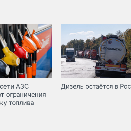
сети АЗС
Дизель остаётся в Ро
т ограничения
жу топлива