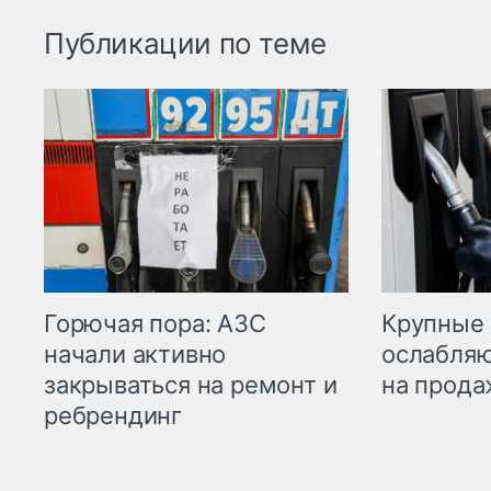
Публикации по теме
Горючая пора: АЗС
Крупные 
начали активно
ослабляю
закрываться на ремонт и
на прода
ребрендинг