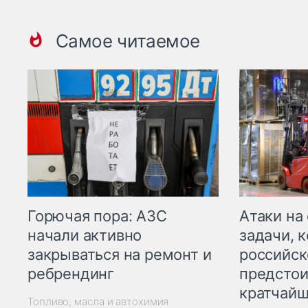
Самое читаемое
Горючая пора: АЗС
Атаки на
начали активно
задачи, 
закрываться на ремонт и
российск
ребрендинг
предстои
кратчайш
Топливо, масла и автохимия