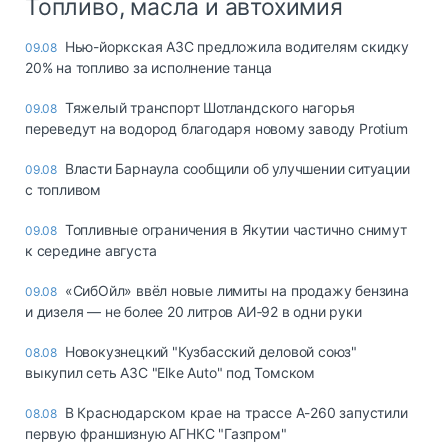
Топливо, масла и автохимия
Нью-йоркская АЗС предложила водителям скидку
09.08
20% на топливо за исполнение танца
Тяжелый транспорт Шотландского нагорья
09.08
переведут на водород благодаря новому заводу Protium
Власти Барнаула сообщили об улучшении ситуации
09.08
с топливом
Топливные ограничения в Якутии частично снимут
09.08
к середине августа
«СибОйл» ввёл новые лимиты на продажу бензина
09.08
и дизеля — не более 20 литров АИ‑92 в одни руки
Новокузнецкий "Кузбасский деловой союз"
08.08
выкупил сеть АЗС "Elke Auto" под Томском
В Краснодарском крае на трассе А-260 запустили
08.08
первую франшизную АГНКС "Газпром"