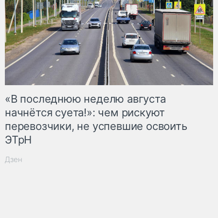
«В последнюю неделю августа
начнётся суета!»: чем рискуют
перевозчики, не успевшие освоить
ЭТрН
Дзен