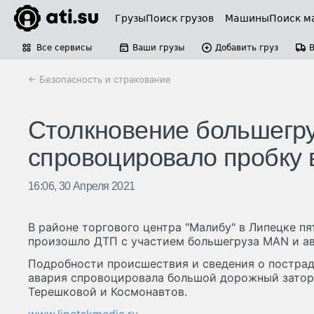
Грузы
Поиск грузов
Машины
Поиск м
Все сервисы
Ваши грузы
Добавить груз
← Безопасность и страхование
Столкновение большегру
спровоцировало пробку 
16:06, 30 Апреля 2021
В районе торгового центра "Малибу" в Липецке п
произошло ДТП с участием большегруза MAN и а
Подробности происшествия и сведения о пострад
авария спровоцировала большой дорожный затор 
Терешковой и Космонавтов.