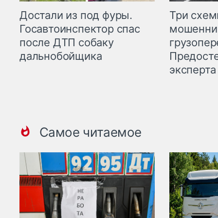
Три схе
Достали из под фуры.
мошенни
Госавтоинспектор спас
грузопер
после ДТП собаку
Предост
дальнобойщика
эксперта
Самое читаемое