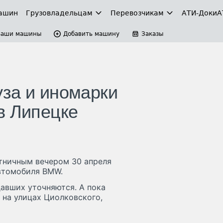
ашин
Грузовладельцам
Перевозчикам
АТИ-Доки
А
Ваши машины
Добавить машину
Заказы
за и иномарки
в Липецке
ятничным вечером 30 апреля
втомобиля BMW.
авших уточняются. А пока
на улицах Циолковского,