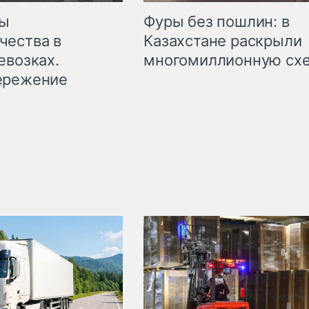
мы
Фуры без пошлин: в
чества в
Казахстане раскрыли
евозках.
многомиллионную сх
ережение