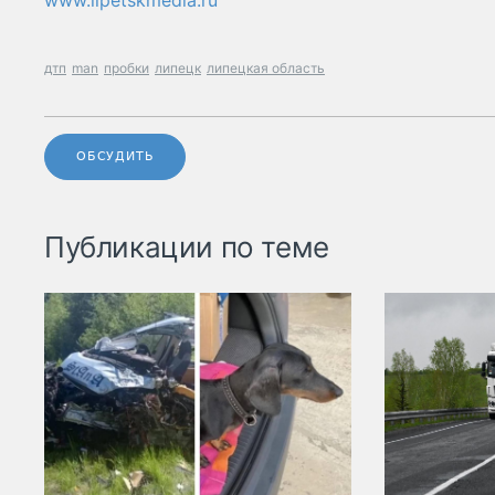
www.lipetskmedia.ru
дтп
man
пробки
липецк
липецкая область
ОБСУДИТЬ
Публикации по теме