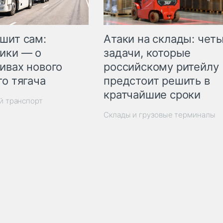
шит сам:
Атаки на склады: чет
ики — о
задачи, которые
ивах нового
российскому ритейлу
го тягача
предстоит решить в
кратчайшие сроки
й транспорт
Склады и грузовые терминалы