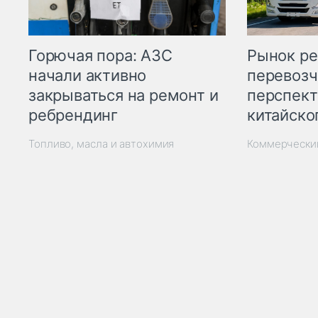
Горючая пора: АЗС
Рынок ре
начали активно
перевозч
закрываться на ремонт и
перспект
ребрендинг
китайско
Топливо, масла и автохимия
Коммерчески