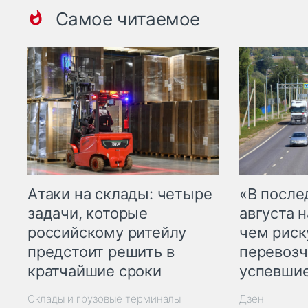
Самое читаемое
Атаки на склады: четыре
«В посл
задачи, которые
августа н
российскому ритейлу
чем рис
предстоит решить в
перевозч
кратчайшие сроки
успевшие
Склады и грузовые терминалы
Дзен