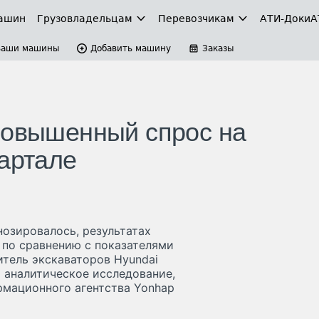
ашин
Грузовладельцам
Перевозчикам
АТИ-Доки
А
Ваши машины
Добавить машину
Заказы
повышенный спрос на
вартале
нозировалось, результатах
 по сравнению с показателями
тель экскаваторов Hyundai
а аналитическое исследование,
рмационного агентства Yonhap