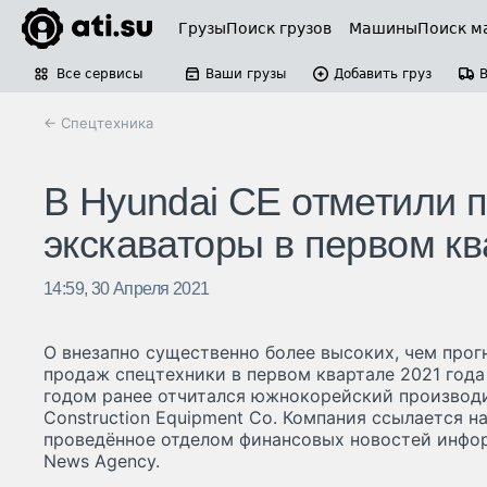
Грузы
Поиск грузов
Машины
Поиск м
Все сервисы
Ваши грузы
Добавить груз
← Спецтехника
В Hyundai CE отметили 
экскаваторы в первом к
14:59, 30 Апреля 2021
О внезапно существенно более высоких, чем прог
продаж спецтехники в первом квартале 2021 года
годом ранее отчитался южнокорейский производи
Construction Equipment Co. Компания ссылается н
проведённое отделом финансовых новостей инфо
News Agency.