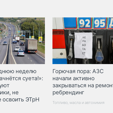
Горючая пора: АЗС
еднюю неделю
начали активно
ачнётся суета!»:
закрываться на ремон
куют
ребрендинг
ики, не
 освоить ЭТрН
Топливо, масла и автохимия