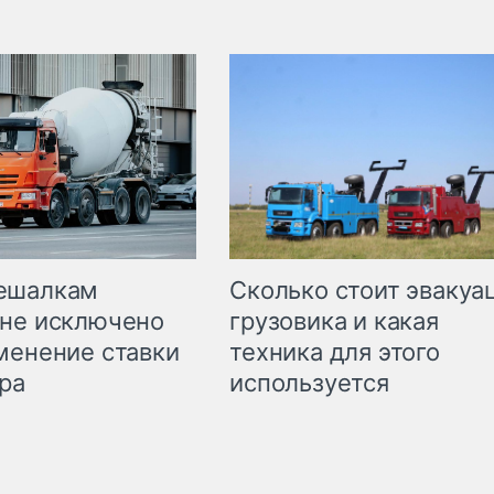
Сколько стоит эвакуа
ешалкам
грузовика и какая
не исключено
техника для этого
менение ставки
используется
ра