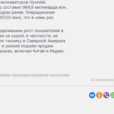
 экскаваторов Hyundai
д составил 964,9 миллиарда вон,
годом ранее. Операционная
07,02 вон), что в семь раз
ределившим рост показателей в
н на сырьё, в частности, на
ую технику в Северной Америке
и и резкий подъём продаж
ынках, включая Китай и Индию.
рибыль
финансовые показатели
южная корея
30 просмотров 