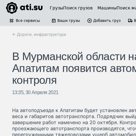
Грузы
Поиск грузов
Машины
Поиск м
Все сервисы
Ваши грузы
Добавить груз
← Дороги, инфраструктура
В Мурманской области н
Апатитам появится автом
контроля
13:35, 30 Апреля 2021
На автоподъезде к Апатитам будет установлен ав
веса и габаритов автотранспорта. Подрядчик выйд
завершение работ намечено на 20 октября. Контро
проезжающего автотранспорта производятся, чт
перегруженными тяжеловозами ущерб автомобил