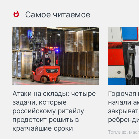
Самое читаемое
Горючая 
Атаки на склады: четыре
начали а
задачи, которые
закрыват
российскому ритейлу
ребренд
предстоит решить в
кратчайшие сроки
Топливо, мас