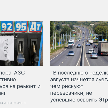
пора: АЗС
«В последнюю недел
ктивно
августа начнётся суета
ься на ремонт и
чем рискуют
инг
перевозчики, не
успевшие освоить ЭТ
ла и автохимия