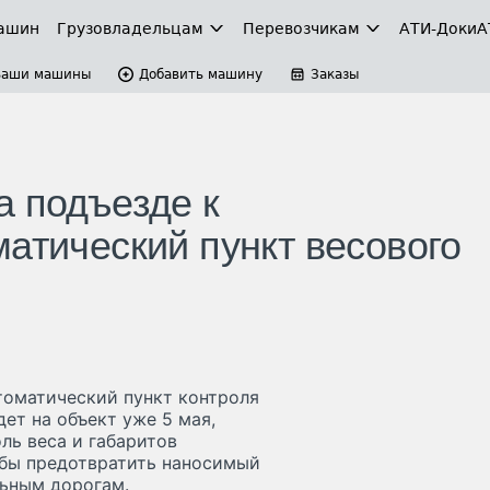
ашин
Грузовладельцам
Перевозчикам
АТИ-Доки
А
Ваши машины
Добавить машину
Заказы
а подъезде к
атический пункт весового
томатический пункт контроля
ет на объект уже 5 мая,
ль веса и габаритов
обы предотвратить наносимый
ьным дорогам.