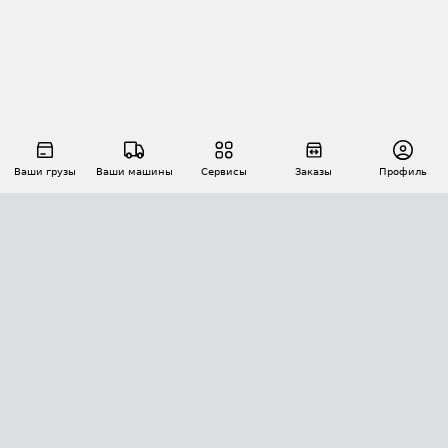
Ваши грузы
Ваши машины
Сервисы
Заказы
Профиль
АВТОМАТИЗАЦИЯ ПЕРЕВОЗОК
Площадки
Заказы
Торги
Тендеры
АТИ-Доки
GPS-мониторинг
АТИ Мессенджер
Цепочки грузов
API ATI.SU
ПОЛЕЗНОЕ
Расчет расстояний