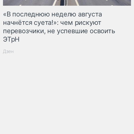
«В последнюю неделю августа
начнётся суета!»: чем рискуют
перевозчики, не успевшие освоить
ЭТрН
Дзен