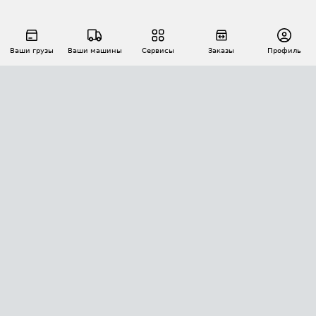
Ваши грузы
Ваши машины
Сервисы
Заказы
Профиль
АВТОМАТИЗАЦИЯ ПЕРЕВОЗОК
Площадки
Заказы
Торги
Тендеры
АТИ-Доки
GPS-мониторинг
АТИ Мессенджер
Цепочки грузов
API ATI.SU
ПОЛЕЗНОЕ
Расчет расстояний
БЕЗОПАСНОСТЬ
Академия ATI.SU
ATI.SU о безопасности
Звезды ATI.SU на вашем сайте
КОНТАКТЫ И ТАРИФЫ
Памятка по проверке контрагентов
Индекс ATI.SU FTL РФ
О системе ATI.SU
Светофор+