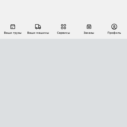
Ваши грузы
Ваши машины
Сервисы
Заказы
Профиль
АВТОМАТИЗАЦИЯ ПЕРЕВОЗОК
Площадки
Заказы
Торги
Тендеры
АТИ-Доки
GPS-мониторинг
АТИ Мессенджер
Цепочки грузов
API ATI.SU
ПОЛЕЗНОЕ
Расчет расстояний
БЕЗОПАСНОСТЬ
Академия ATI.SU
ATI.SU о безопасности
Звезды ATI.SU на вашем сайте
КОНТАКТЫ И ТАРИФЫ