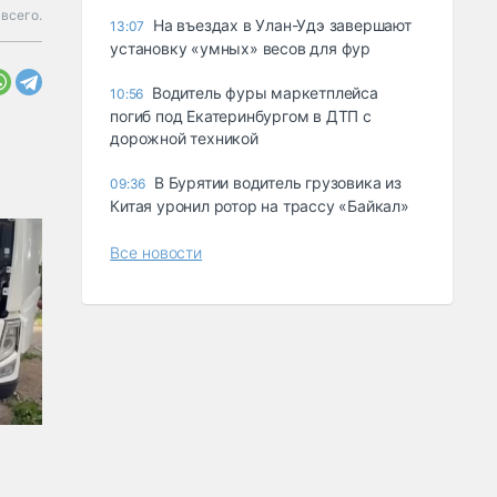
всего.
Ha въeздax в Улaн-Удэ зaвepшaют
13:07
ycтaнoвкy «yмныx» вecoв для фyp
Водитель фуры маркетплейса
10:56
погиб под Екатеринбургом в ДТП с
дорожной техникой
В Бурятии водитель грузовика из
09:36
Китая уронил ротор на трассу «Байкал»
Все новости