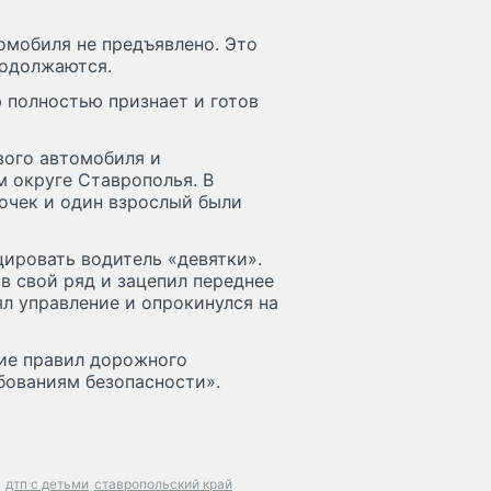
омобиля не предъявлено. Это
родолжаются.
ю полностью признает и готов
вого автомобиля и
 округе Ставрополья. В
вочек и один взрослый были
ировать водитель «девятки».
 в свой ряд и зацепил переднее
ял управление и опрокинулся на
ие правил дорожного
бованиям безопасности».
дтп с детьми
ставропольский край