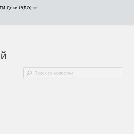
ТИ-Доки (ЭДО)
ый