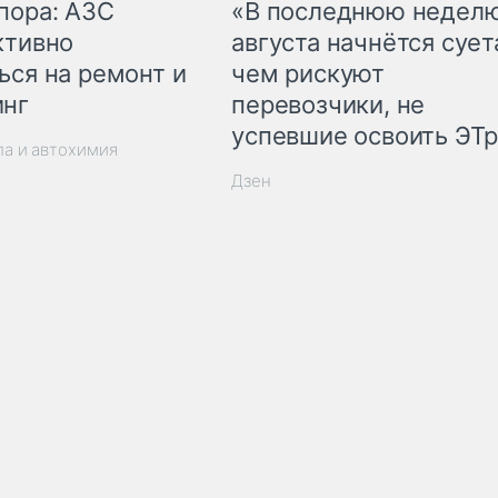
пора: АЗС
«В последнюю недел
ктивно
августа начнётся суета
ься на ремонт и
чем рискуют
инг
перевозчики, не
успевшие освоить ЭТ
ла и автохимия
Дзен