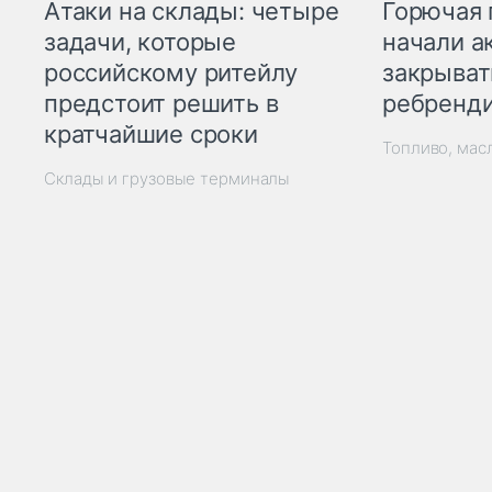
Горючая 
Атаки на склады: четыре
начали а
задачи, которые
закрыват
российскому ритейлу
ребренд
предстоит решить в
кратчайшие сроки
Топливо, мас
Склады и грузовые терминалы