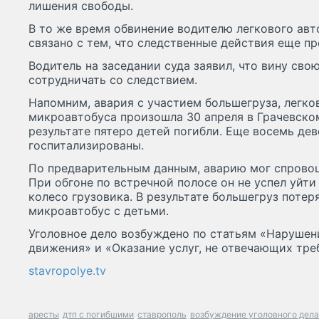
лишения свободы.
В то же время обвинение водителю легкового авт
связано с тем, что следственные действия еще п
Водитель на заседании суда заявил, что вину сво
сотрудничать со следствием.
Напомним, авария с участием большегруза, легко
микроавтобуса произошла 30 апреля в Грачевском
результате пятеро детей погибли. Еще восемь де
госпитализированы.
По предварительным данным, аварию мог спровоц
При обгоне по встречной полосе он не успел уйти
колесо грузовика. В результате большегруз потер
микроавтобус с детьми.
Уголовное дело возбуждено по статьям «Нарушен
движения» и «Оказание услуг, не отвечающих тре
stavropolye.tv
аресты
дтп с погибшими
ставрополь
возбуждение уголовного дела