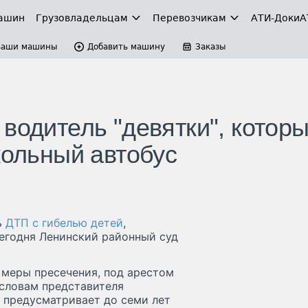
ашин
Грузовладельцам
Перевозчикам
АТИ-Доки
А
Ваши машины
Добавить машину
Заказы
водитель "девятки", котор
кольный автобус
ь
ДТП с гибелью детей
,
сегодня Ленинский районный суд
 меры пресечения, под арестом
 словам представителя
я предусматривает до семи лет