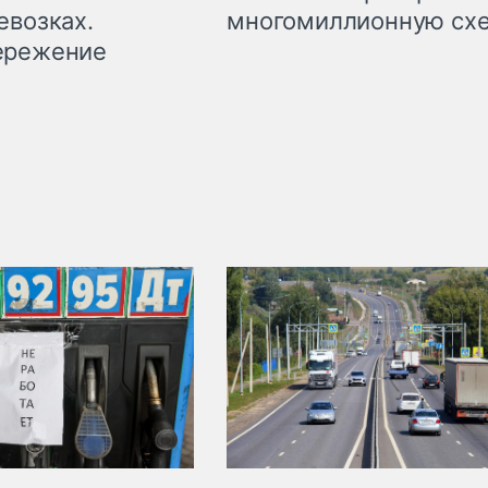
евозках.
многомиллионную сх
ережение