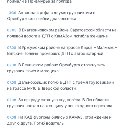
поймали в Приамурье за полгода
Автокатастрофа с двумя грузовиками в
13:36
Оренбуржье: погибли два человека
В Екатериновском районе Саратовской области на
08:08
полевой дороге в ДТП с КамАЗом погибла женщина
В Уржумском районе на трассе Киров – Малмыж –
07.08
Вятские Поляны произошло ДТП с автоцистерной
В Ленинском районе Оренбурга столкнулись
07.08
грузовик Howo и мотоцикл
Дальнобойщик погиб в ДТП с тремя грузовиками
07.08
на трассе М-10 в Тверской области
За секунду затянуло под колёса. В Ленобласти
07.08
грузовик наехал на женщину у пешеходного перехода
На КАД фургоны бились о КАМАЗ, ограждение и
07.08
друг о друга. Погиб водитель