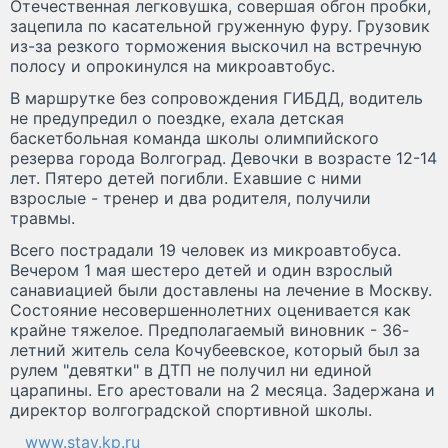
Отечественная легковушка, совершая обгон пробки,
зацепила по касательной груженную фуру. Грузовик
из-за резкого торможения выскочил на встречную
полосу и опрокинулся на микроавтобус.
В маршрутке без сопровождения ГИБДД, водитель
не предупредил о поездке, ехала детская
баскетбольная команда школы олимпийского
резерва города Волгоград. Девочки в возрасте 12-14
лет. Пятеро детей погибли. Ехавшие с ними
взрослые - тренер и два родителя, получили
травмы.
Всего пострадали 19 человек из микроавтобуса.
Вечером 1 мая шестеро детей и один взрослый
санавиацией были доставлены на лечение в Москву.
Состояние несовершеннолетних оценивается как
крайне тяжелое. Предполагаемый виновник - 36-
летний житель села Кочубеевское, который был за
рулем "девятки" в ДТП не получил ни единой
царапины. Его арестовали на 2 месяца. Задержана и
директор волгоградской спортивной школы.
www.stav.kp.ru