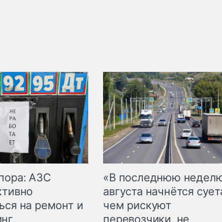
пора: АЗС
«В последнюю недел
ктивно
августа начнётся суета
ься на ремонт и
чем рискуют
инг
перевозчики, не