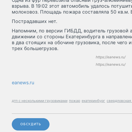
Одна из фур перевозила опасный груз-алюминиев
взрыва. В 19:02 этот автомобиль удалось потушит
молоковоз. Площадь пожара составляла 50 кв.м. В
Пострадавших нет.
Напомним, по версии ГИБДД, водитель грузовой 
движении со стороны Екатеринбурга в направлен
в два стоящих на обочине грузовика, после чего 
трех большегрузов.
https://eanews.ru/
https://eanews.ru/
eanews.ru
дтп с несколькими грузовиками
пожар
екатеринбург
свердловская
ОБСУДИТЬ