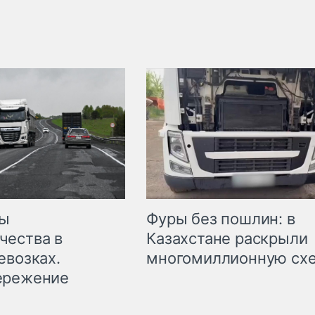
мы
Фуры без пошлин: в
чества в
Казахстане раскрыли
евозках.
многомиллионную сх
ережение