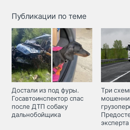
Публикации по теме
Три схе
Достали из под фуры.
мошенни
Госавтоинспектор спас
грузопер
после ДТП собаку
Предост
дальнобойщика
эксперта