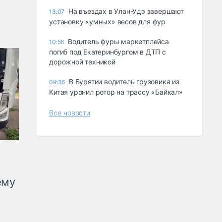
Ha въeздax в Улaн-Удэ зaвepшaют
13:07
ycтaнoвкy «yмныx» вecoв для фyp
Водитель фуры маркетплейса
10:56
погиб под Екатеринбургом в ДТП с
дорожной техникой
В Бурятии водитель грузовика из
09:36
Китая уронил ротор на трассу «Байкал»
Все новости
ему