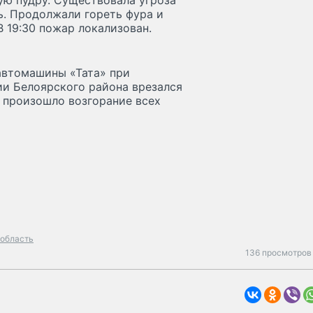
ую пудру. Существовала угроза
ь. Продолжали гореть фура и
 19:30 пожар локализован.
автомашины «Тата» при
ии Белоярского района врезался
и произошло возгорание всех
 область
136 просмотров 