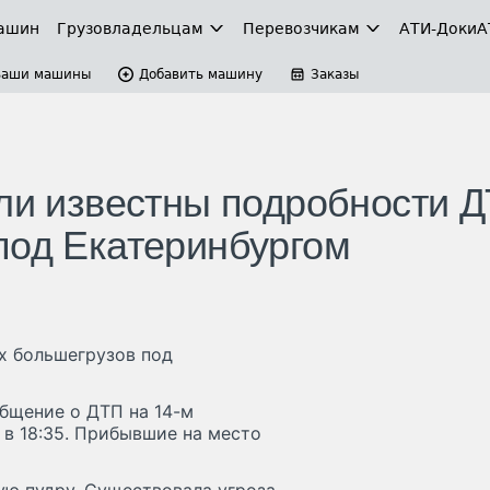
ашин
Грузовладельцам
Перевозчикам
АТИ-Доки
А
Ваши машины
Добавить машину
Заказы
али известны подробности 
под Екатеринбургом
х большегрузов под
бщение о ДТП на 14-м
в 18:35. Прибывшие на место