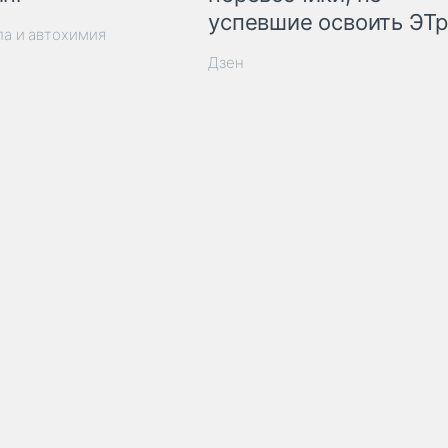
успевшие освоить ЭТ
ла и автохимия
Дзен