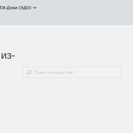
ТИ-Доки (ЭДО)
из-