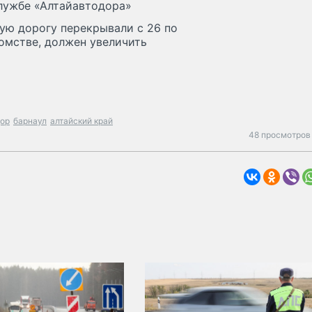
службе «Алтайавтодора»
ую дорогу перекрывали с 26 по
домстве, должен увеличить
дор
барнаул
алтайский край
48 просмотров 