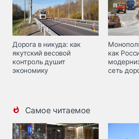
Дорога в никуда: как
Монополи
якутский весовой
как Росс
контроль душит
модерни
экономику
сеть дор
Самое читаемое