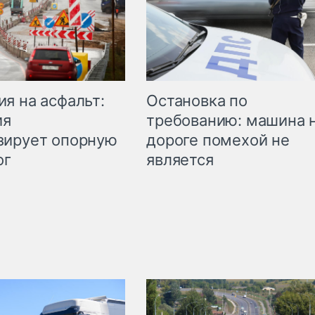
Остановка по
я на асфальт:
требованию: машина 
ия
дороге помехой не
зирует опорную
является
ог