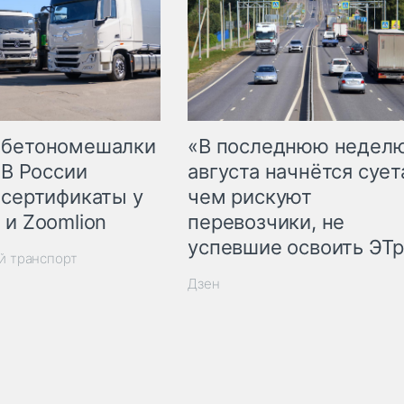
 бетономешалки
«В последнюю недел
 В России
августа начнётся суета
 сертификаты у
чем рискуют
 и Zoomlion
перевозчики, не
успевшие освоить ЭТ
й транспорт
Дзен