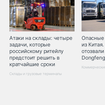
Опасные
Атаки на склады: четыре
из Китая.
задачи, которые
отозвали
российскому ритейлу
Dongfeng
предстоит решить в
кратчайшие сроки
Коммерчески
Склады и грузовые терминалы