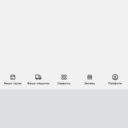
Ваши грузы
Ваши машины
Сервисы
Заказы
Профиль
АВТОМАТИЗАЦИЯ ПЕРЕВОЗОК
Площадки
Заказы
Торги
Тендеры
АТИ-Доки