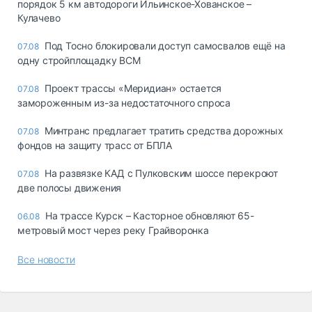
порядок 5 км автодороги Ильинское-Хованское –
Кулачево
Под Тосно блокировали доступ самосвалов ещё на
07.08
одну стройплощадку ВСМ
Проект трассы «Меридиан» остается
07.08
замороженным из-за недостаточного спроса
Минтранс предлагает тратить средства дорожных
07.08
фондов на защиту трасс от БПЛА
На развязке КАД с Пулковским шоссе перекроют
07.08
две полосы движения
На трассе Курск – Касторное обновляют 65-
06.08
метровый мост через реку Грайворонка
Все новости