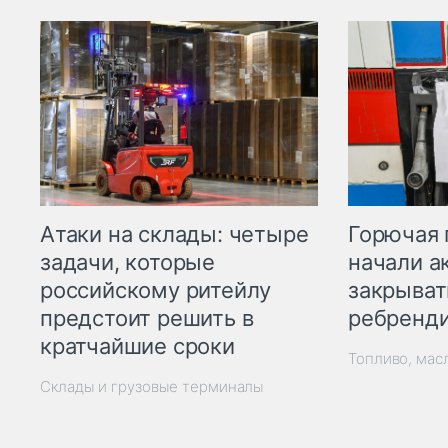
Горючая 
Атаки на склады: четыре
начали а
задачи, которые
закрыват
российскому ритейлу
ребренд
предстоит решить в
кратчайшие сроки
Топливо, мас
Склады и грузовые терминалы