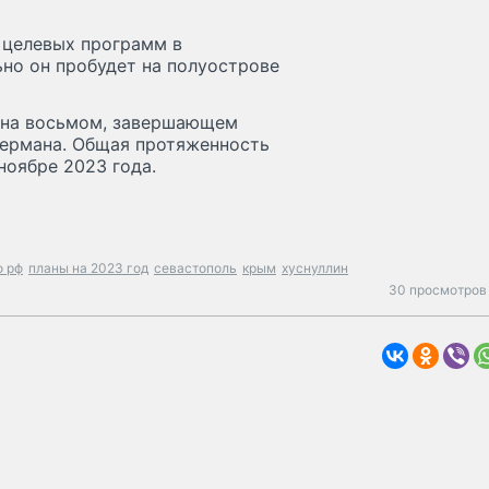
 целевых программ в
но он пробудет на полуострове
ы на восьмом, завершающем
кермана. Общая протяженность
 ноябре 2023 года.
о рф
планы на 2023 год
севастополь
крым
хуснуллин
30 просмотров 