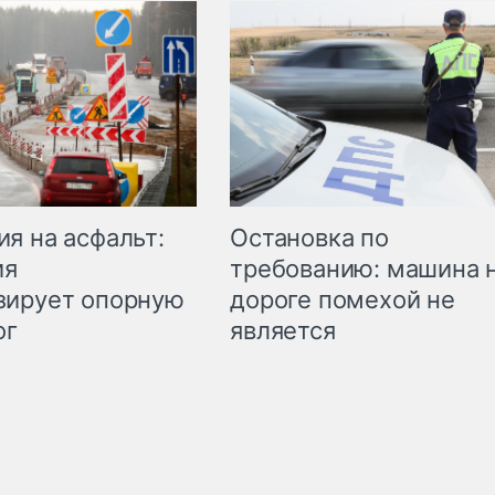
Остановка по
я на асфальт:
требованию: машина 
ия
дороге помехой не
зирует опорную
является
ог