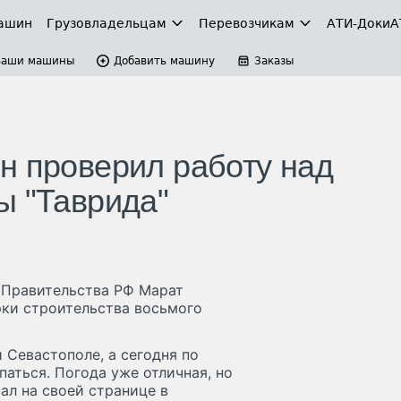
ашин
Грузовладельцам
Перевозчикам
АТИ-Доки
А
Ваши машины
Добавить машину
Заказы
н проверил работу над
ы "Таврида"
 Правительства РФ Марат
ерки строительства восьмого
 Севастополе, а сегодня по
аться. Погода уже отличная, но
сал на своей странице в