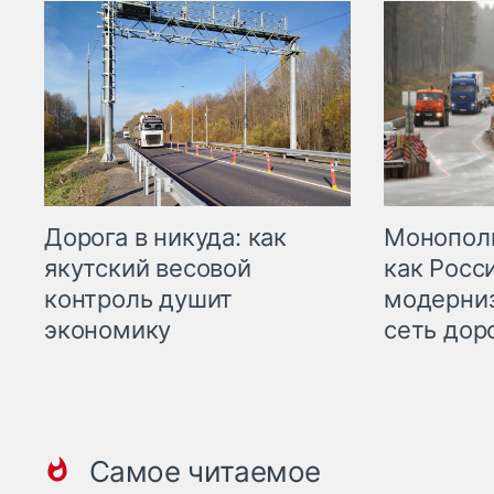
Дорога в никуда: как
Монополи
якутский весовой
как Росс
контроль душит
модерни
экономику
сеть дор
Самое читаемое