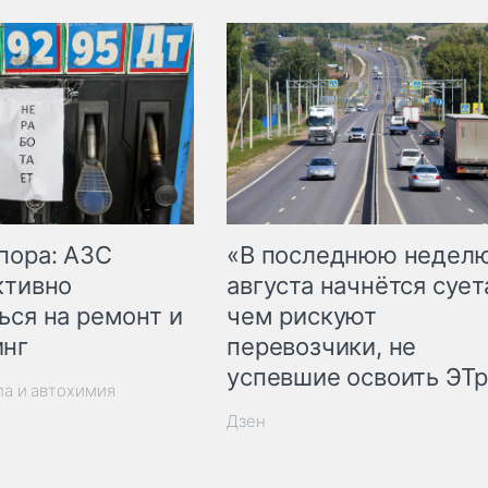
пора: АЗС
«В последнюю недел
ктивно
августа начнётся суета
ься на ремонт и
чем рискуют
инг
перевозчики, не
успевшие освоить ЭТ
ла и автохимия
Дзен