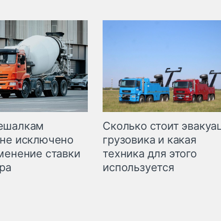
Сколько стоит эвакуа
ешалкам
грузовика и какая
не исключено
техника для этого
менение ставки
используется
ра