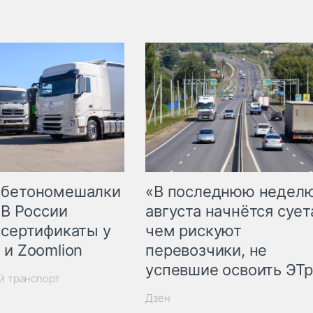
 бетономешалки
«В последнюю недел
 В России
августа начнётся суета
 сертификаты у
чем рискуют
 и Zoomlion
перевозчики, не
успевшие освоить ЭТ
й транспорт
Дзен