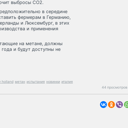
лючит выбросы CO2.
предположительно в середине
ставить фермерам в Германию,
ерланды и Люксембург, в этих
оизводства и применения
отающие на метане, должны
 года и будут доступны не
 holland
метан
испытания
новинки
италия
44 просмотров 