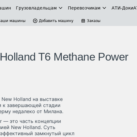
ашин
Грузовладельцам
Перевозчикам
АТИ-Доки
А
Ваши машины
Добавить машину
Заказы
Holland T6 Methane Power
 New Holland на выставке
ся к завершающей стадии
ерму недалеко от Милана.
r — это часть концепции
ией New Holland. Суть
 эффективный замкнутый цикл