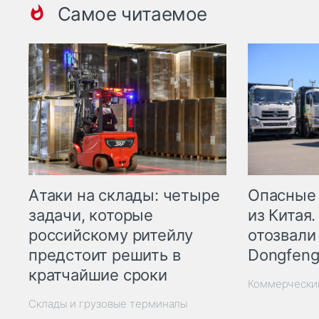
Самое читаемое
Опасные
Атаки на склады: четыре
из Китая.
задачи, которые
отозвали
российскому ритейлу
Dongfeng
предстоит решить в
кратчайшие сроки
Коммерчески
Склады и грузовые терминалы