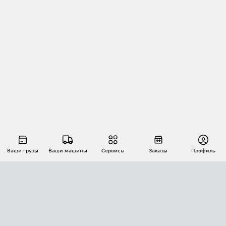
Ваши грузы
Ваши машины
Сервисы
Заказы
Профиль
АВТОМАТИЗАЦИЯ ПЕРЕВОЗОК
Площадки
Заказы
Торги
Тендеры
АТИ-Доки