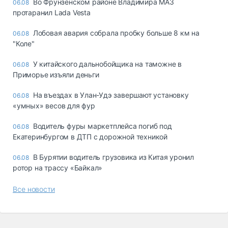
Во Фрунзенском районе Владимира МАЗ
06.08
протаранил Lada Vesta
Лобовая авария собрала пробку больше 8 км на
06.08
"Коле"
У китайского дальнобойщика на таможне в
06.08
Приморье изъяли деньги
Ha въeздax в Улaн-Удэ зaвepшaют ycтaнoвкy
06.08
«yмныx» вecoв для фyp
Водитель фуры маркетплейса погиб под
06.08
Екатеринбургом в ДТП с дорожной техникой
В Бурятии водитель грузовика из Китая уронил
06.08
ротор на трассу «Байкал»
Все новости