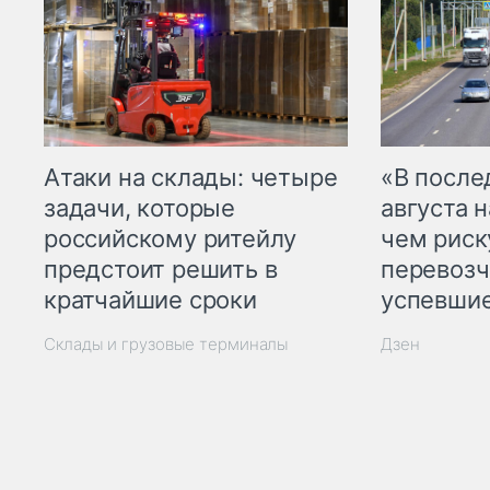
Атаки на склады: четыре
«В посл
задачи, которые
августа н
российскому ритейлу
чем рис
предстоит решить в
перевозч
кратчайшие сроки
успевшие
Склады и грузовые терминалы
Дзен