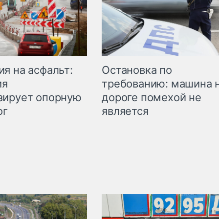
Остановка по
я на асфальт:
требованию: машина 
ия
дороге помехой не
зирует опорную
является
ог