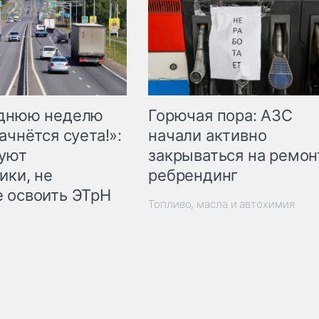
Горючая пора: АЗС
еднюю неделю
начали активно
ачнётся суета!»:
закрываться на ремон
куют
ребрендинг
ики, не
 освоить ЭТрН
Топливо, масла и автохимия