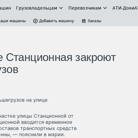
ашин
Грузовладельцам
Перевозчикам
АТИ-Доки
А
Ваши машины
Добавить машину
Заказы
е Станционная закроют
узов
ьшегрузов на улице
участке улицы Станционной от
нционной вводится временное
оставов транспортных средств
нны, — пояснили в мэрии.