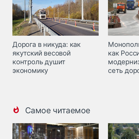
Дорога в никуда: как
Монополи
якутский весовой
как Росс
контроль душит
модерни
экономику
сеть дор
Самое читаемое