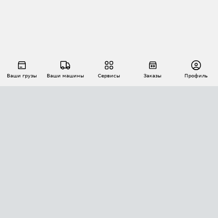
Ваши грузы
Ваши машины
Сервисы
Заказы
Профиль
АВТОМАТИЗАЦИЯ ПЕРЕВОЗОК
Площадки
Заказы
Торги
Тендеры
АТИ-Доки
GPS-мониторинг
АТИ Мессенджер
Цепочки грузов
API ATI.SU
ПОЛЕЗНОЕ
Расчет расстояний
БЕЗОПАСНОСТЬ