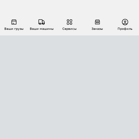
Ваши грузы
Ваши машины
Сервисы
Заказы
Профиль
АВТОМАТИЗАЦИЯ ПЕРЕВОЗОК
Площадки
Заказы
Торги
Тендеры
АТИ-Доки
GPS-мониторинг
АТИ Мессенджер
Цепочки грузов
API ATI.SU
ПОЛЕЗНОЕ
Расчет расстояний
БЕЗОПАСНОСТЬ
Академия ATI.SU
ATI.SU о безопасности
Звезды ATI.SU на вашем сайте
КОНТАКТЫ И ТАРИФЫ
Памятка по проверке контрагентов
Индекс ATI.SU FTL РФ