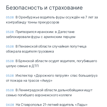
Безопасность и страхование
В Оренбуржье водитель фуры осуждён на 7 лет за
05.08
контрабанду тонны прекурсоров
Притворился иранским: в Дагестане
05.08
заблокировали фуры с армянским перцем
В Пензенской области случайная попутчица
05.08
обокрала водителя грузовика
В Брянской области осудят водителя, погубившего
05.08
целую семью в ДТП
Инспектор «Дорожного патруля» спас большегруз
05.08
от пожара на трассе «Амур»
В Ленинградской области дальнобойщики ищут
05.08
семью погибшего воронежского коллеги
На Ставрополье 21-летний водитель «Лады»
04.08