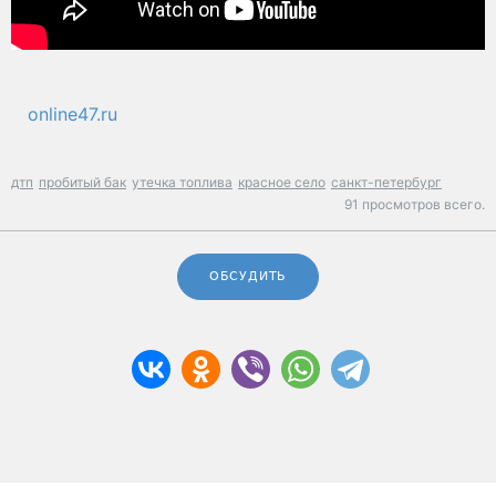
online47.ru
дтп
пробитый бак
утечка топлива
красное село
санкт-петербург
91 просмотров всего.
ОБСУДИТЬ