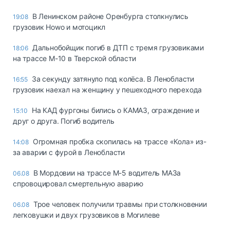
В Ленинском районе Оренбурга столкнулись
19:08
грузовик Howo и мотоцикл
Дальнобойщик погиб в ДТП с тремя грузовиками
18:06
на трассе М-10 в Тверской области
За секунду затянуло под колёса. В Ленобласти
16:55
грузовик наехал на женщину у пешеходного перехода
На КАД фургоны бились о КАМАЗ, ограждение и
15:10
друг о друга. Погиб водитель
Огромная пробка скопилась на трассе «Кола» из-
14:08
за аварии с фурой в Ленобласти
В Мордовии на трассе М-5 водитель МАЗа
06.08
спровоцировал смертельную аварию
Трое человек получили травмы при столкновении
06.08
легковушки и двух грузовиков в Могилеве