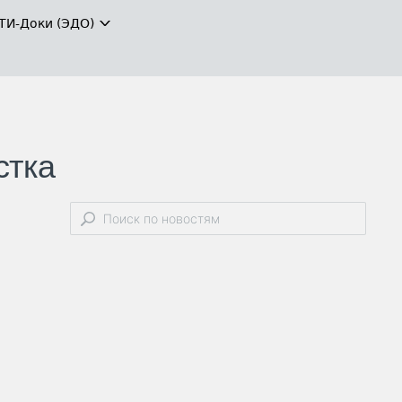
ТИ-Доки (ЭДО)
стка