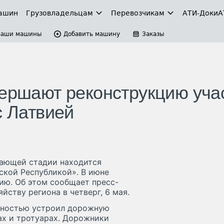
ашин
Грузовладельцам
Перевозчикам
АТИ-Доки
А
Ваши машины
Добавить машину
Заказы
вершают реконструкцию уча
с Латвией
шающей стадии находится
ской Республикой». В июне
ию. Об этом сообщает пресс-
ству региона в четверг, 6 мая.
олностью устроил дорожную
ах и тротуарах. Дорожники