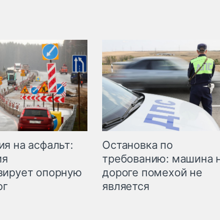
Остановка по
я на асфальт:
требованию: машина 
ия
дороге помехой не
зирует опорную
является
ог