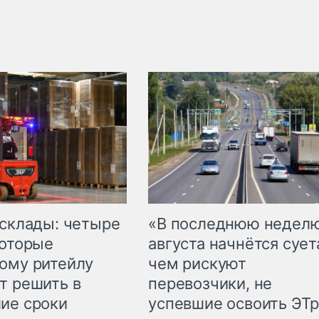
 склады: четыре
«В последнюю недел
которые
августа начнётся суета
ому ритейлу
чем рискуют
т решить в
перевозчики, не
ие сроки
успевшие освоить ЭТ