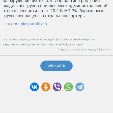
За нарушение ФЗ № 206 "О карантине растений"
владельцы грузов привлечены к административной
ответственности по ст. 10.2 КоАП РФ. Зараженные
грузы возвращены в страны-экспортеры.
ru.armeniasputnik.am
россельхознадзор
импорт овощей
фитосанитарный контроль
нарушения
вниикр
дагестан
скфо
азербайджан
иран
1 просмотров за сегодня,
39 всего.
ОБСУДИТЬ