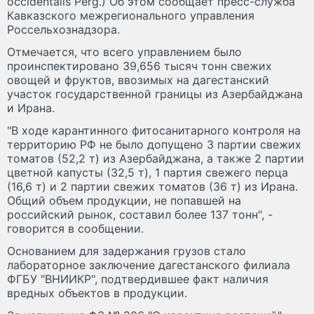
occidentalis Perg.) Об этом сообщает пресс-служба
Кавказского межрегионального управления
Россельхознадзора.
Отмечается, что всего управлением было
проинспектировано 39,656 тысяч тонн свежих
овощей и фруктов, ввозимых на дагестанский
участок государственной границы из Азербайджана
и Ирана.
"В ходе карантинного фитосанитарного контроля на
территорию РФ не было допущено 3 партии свежих
томатов (52,2 т) из Азербайджана, а также 2 партии
цветной капусты (32,5 т), 1 партия свежего перца
(16,6 т) и 2 партии свежих томатов (36 т) из Ирана.
Общий объем продукции, не попавшей на
российский рынок, составил более 137 тонн", -
говорится в сообщении.
Основанием для задержания грузов стало
лабораторное заключение дагестанского филиала
ФГБУ "ВНИИКР", подтвердившее факт наличия
вредных объектов в продукции.