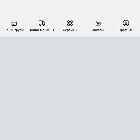
Ваши грузы
Ваши машины
Сервисы
Заказы
Профиль
АВТОМАТИЗАЦИЯ ПЕРЕВОЗОК
Площадки
Заказы
Торги
Тендеры
АТИ-Доки
GPS-мониторинг
АТИ Мессенджер
Цепочки грузов
API ATI.SU
ПОЛЕЗНОЕ
Расчет расстояний
БЕЗОПАСНОСТЬ
Академия ATI.SU
ATI.SU о безопасности
Звезды ATI.SU на вашем сайте
КОНТАКТЫ И ТАРИФЫ
Памятка по проверке контрагентов
Индекс ATI.SU FTL РФ