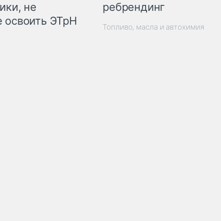
ребрендинг
ики, не
 освоить ЭТрН
Топливо, масла и автохимия