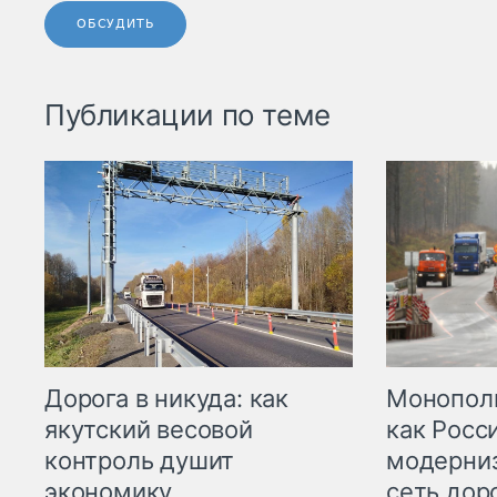
ОБСУДИТЬ
Публикации по теме
Дорога в никуда: как
Монополи
якутский весовой
как Росс
контроль душит
модерни
экономику
сеть дор