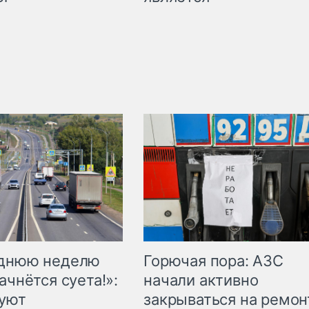
Горючая пора: АЗС
еднюю неделю
начали активно
ачнётся суета!»:
закрываться на ремон
куют