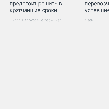
предстоит решить в
перевозч
кратчайшие сроки
успевшие
Склады и грузовые терминалы
Дзен