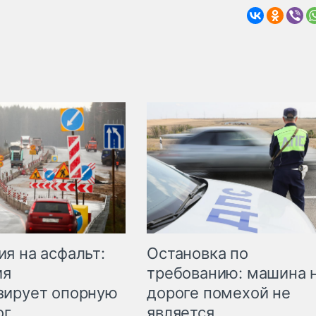
Остановка по
я на асфальт:
требованию: машина 
ия
дороге помехой не
зирует опорную
является
ог