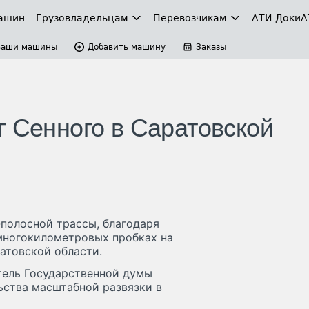
ашин
Грузовладельцам
Перевозчикам
АТИ-Доки
А
Ваши машины
Добавить машину
Заказы
г Сенного в Саратовской
-полосной трассы, благодаря
 многокилометровых пробках на
атовской области.
тель Государственной думы
ьства масштабной развязки в