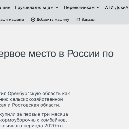
ашин
Грузовладельцам
Перевозчикам
АТИ-Доки
А
Ваши машины
Добавить машину
Заказы
рвое место в России по
и
тил Оренбургскую область как
ению сельскохозяйственной
кая и Ростовская области.
купили за первые три месяца
2 кормоуборочных комбайнов,
логичного периода 2020-го.