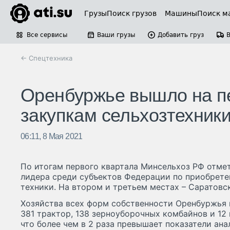
Грузы
Поиск грузов
Машины
Поиск м
Все сервисы
Ваши грузы
Добавить груз
← Спецтехника
Оренбуржье вышло на пе
закупкам сельхозтехник
06:11, 8 Мая 2021
По итогам первого квартала Минсельхоз РФ отме
лидера среди субъектов Федерации по приобрет
техники. На втором и третьем местах – Саратовс
Хозяйства всех форм собственности Оренбуржья 
381 трактор, 138 зерноуборочных комбайнов и 1
что более чем в 2 раза превышает показатели ана