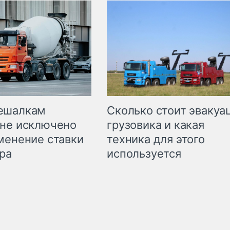
Сколько стоит эвакуа
ешалкам
грузовика и какая
не исключено
техника для этого
менение ставки
используется
ра