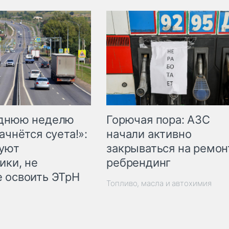
Горючая пора: АЗС
еднюю неделю
начали активно
ачнётся суета!»:
закрываться на ремон
куют
ребрендинг
ики, не
 освоить ЭТрН
Топливо, масла и автохимия