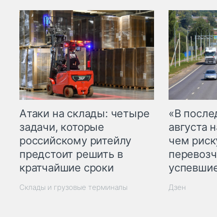
Атаки на склады: четыре
«В посл
задачи, которые
августа н
российскому ритейлу
чем рис
предстоит решить в
перевозч
кратчайшие сроки
успевшие
Склады и грузовые терминалы
Дзен