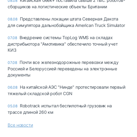
Китайская Geek+ поставила свыше 2 тыс. роботов-
08.08
сборщиков на логистические объекты Британии
Представлены локации штата Северная Дакота
08.08
для симулятора дальнобойщика American Truck Simulator
Внедрение системы TopLog WMS на складах
07.08
дистрибьютора "Амотивика" обеспечило точный учет
КИЗ
Почти все железнодорожные перевозки между
07.08
Россией и Белоруссией переведены на электронные
документы
На китайской АЭС "Нинде" протестировали первый
06.08
тяжелый складской робот CGN
Robotrack испытал беспилотный грузовик на
05.08
трассе длиной 260 км
Все новости