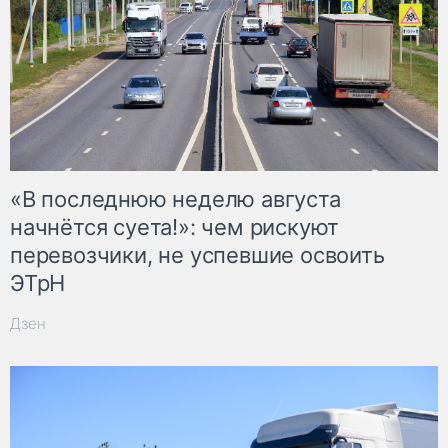
«В последнюю неделю августа
начнётся суета!»: чем рискуют
перевозчики, не успевшие освоить
ЭТрН
Дзен