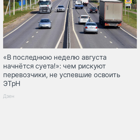
«В последнюю неделю августа
начнётся суета!»: чем рискуют
перевозчики, не успевшие освоить
ЭТрН
Дзен