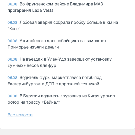
Во Фрунзенском районе Владимира МАЗ
06.08
протаранил Lada Vesta
Лобовая авария собрала пробку больше 8 км на
06.08
"Коле"
У китайского дальнобойщика на таможне в
06.08
Приморье изъяли деньги
Ha въeздax в Улaн-Удэ зaвepшaют ycтaнoвкy
06.08
«yмныx» вecoв для фyp
Водитель фуры маркетплейса погиб под
06.08
Екатеринбургом в ДТП с дорожной техникой
В Бурятии водитель грузовика из Китая уронил
06.08
ротор на трассу «Байкал»
Все новости